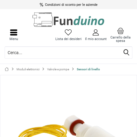
Condizioni di sconto per le aziende
Chiud
Chiud
il
il
Carrello della
Menu
Lista dei desideri
Il mio account
spesa
menu
menu
Moduli elettronici
Valvole e pompe
Sensori di livello