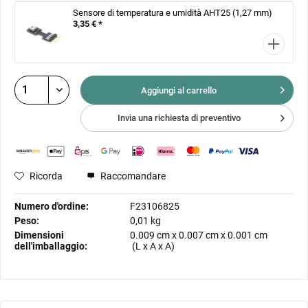
Sensore di temperatura e umidità AHT25 (1,27 mm)
3,35 € *
Aggiungi al
carrello
Invia una richiesta di preventivo
Ricorda
Raccomandare
Numero d'ordine:
F23106825
Peso:
0,01 kg
Dimensioni
0.009 cm
x
0.007 cm
x
0.001 cm
dell'imballaggio:
(L x A x A)