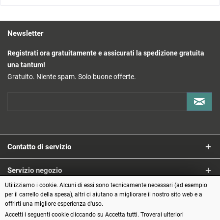
Newsletter
Registrati ora gratuitamente e assicurati la spedizione gratuita
una tantum!
Gratuito. Niente spam. Solo buone offerte.
Contatto di servizio
Servizio negozio
Utilizziamo i cookie. Alcuni di essi sono tecnicamente necessari (ad esempio
Informazioni
per il carrello della spesa), altri ci aiutano a migliorare il nostro sito web e a
offrirti una migliore esperienza d'uso.
Accetti i seguenti cookie cliccando su Accetta tutti. Troverai ulteriori
Metodi di pagamento