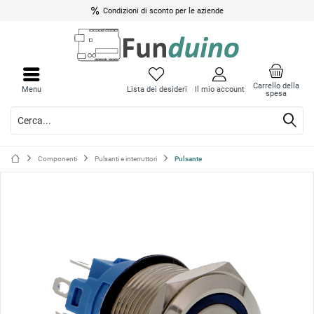
Condizioni di sconto per le aziende
Chiud
Chiud
il
il
Carrello della
Menu
Lista dei desideri
Il mio account
spesa
menu
menu
Componenti
Pulsanti e interruttori
Pulsante