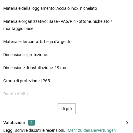
Materiale dell'alloggiamento: Acciaio inox, nichelato
Materiale organizzativo: Base - PA6/Pin - ottone, nichelato /
montaggio base
Materiale dei contatti: Lega d'argento
Dimensioni e protezione:
Dimensione di installazione: 19 mm
Grado di protezione: IP65
Durata di vita:
Vita utile dei LED: circa 35.000 ore
di più
Durata elettrica: circa 30.000 cicli di commutazione
Valutazioni
2
Leggi, scrivi e discuti le recensioni...
Mehr zu den Bewertungen