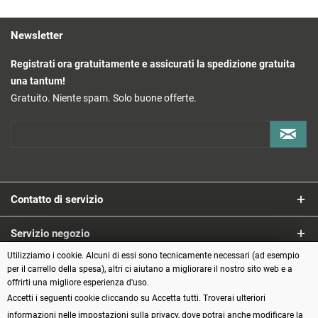
Newsletter
Registrati ora gratuitamente e assicurati la spedizione gratuita
una tantum!
Gratuito. Niente spam. Solo buone offerte.
Contatto di servizio
Servizio negozio
Utilizziamo i cookie. Alcuni di essi sono tecnicamente necessari (ad esempio
Informazioni
per il carrello della spesa), altri ci aiutano a migliorare il nostro sito web e a
offrirti una migliore esperienza d'uso.
Accetti i seguenti cookie cliccando su Accetta tutti. Troverai ulteriori
Metodi di pagamento
informazioni nelle impostazioni sulla privacy, dove potrai anche modificare la