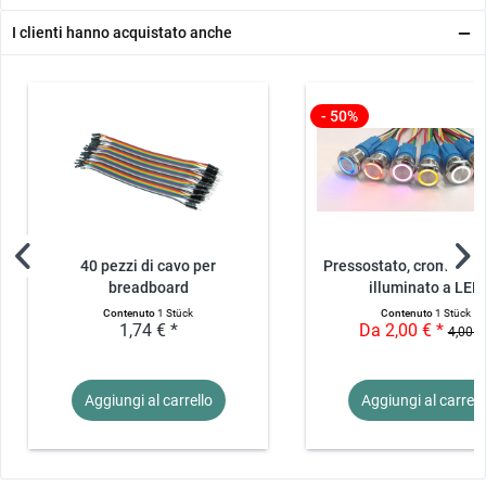
Durata meccanica: circa 100.000 cicli di commutazione
I clienti hanno acquistato anche
Proprietà elettriche:
Resistenza di contatto: ≤ 50 mΩ
- 50%
Resistenza di isolamento: > 1000 MΩ
Rigidità dielettrica: 1500V AC, 50Hz, 1 secondo
Nota: la presa per l'interruttore non è inclusa nella fornitura e deve
essere acquistata separatamente.
40 pezzi di cavo per
Pressostato, cromato - 
breadboard
illuminato a LED
maschio/femmina...
Contenuto
1 Stück
Contenuto
1 Stück
Contenuto della consegna
1,74 € *
Da 2,00 € *
4,00 €
1x pulsante, cromo - 3V/5V, illuminato a LED
Aggiungi al
carrello
Aggiungi al
carrell