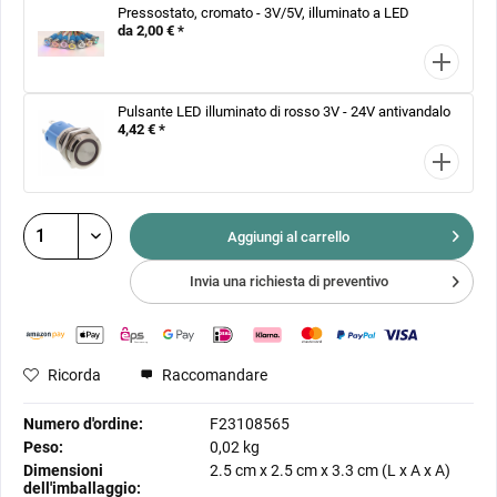
Pressostato, cromato - 3V/5V, illuminato a LED
da 2,00 € *
Pulsante LED illuminato di rosso 3V - 24V antivandalo
4,42 € *
Aggiungi al
carrello
Invia una richiesta di preventivo
Ricorda
Raccomandare
Numero d'ordine:
F23108565
Peso:
0,02 kg
Dimensioni
2.5 cm
x
2.5 cm
x
3.3 cm
(L x A x A)
dell'imballaggio: