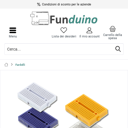
Condizioni di sconto per le aziende
Chiud
Chiud
il
il
Carrello della
Menu
Lista dei desideri
Il mio account
spesa
menu
menu
Fardelli