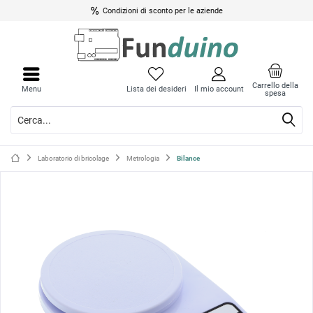
Condizioni di sconto per le aziende
Chiud
Chiud
il
il
Carrello della
Menu
Lista dei desideri
Il mio account
spesa
menu
menu
Laboratorio di bricolage
Metrologia
Bilance