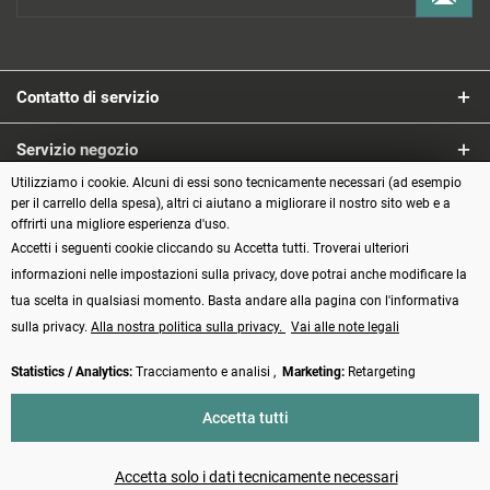
Contatto di servizio
Servizio negozio
Utilizziamo i cookie. Alcuni di essi sono tecnicamente necessari (ad esempio
Informazioni
per il carrello della spesa), altri ci aiutano a migliorare il nostro sito web e a
offrirti una migliore esperienza d'uso.
Accetti i seguenti cookie cliccando su Accetta tutti. Troverai ulteriori
Metodi di pagamento
informazioni nelle impostazioni sulla privacy, dove potrai anche modificare la
tua scelta in qualsiasi momento. Basta andare alla pagina con l'informativa
sulla privacy.
Alla nostra politica sulla privacy.
Vai alle note legali
Statistics / Analytics:
Tracciamento e analisi ,
Marketing:
Retargeting
Vertrag widerrufen
Accetta tutti
* Tutti i prezzi incl. IVA più
Spese di spedizione
e spese di contrassegno, se
non diversamente indicato
Accetta solo i dati tecnicamente necessari