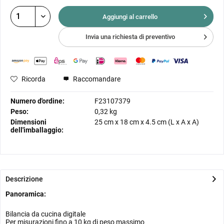
Aggiungi al
carrello
Invia una richiesta di preventivo
Ricorda
Raccomandare
Numero d'ordine:
F23107379
Peso:
0,32 kg
Dimensioni
25 cm
x
18 cm
x
4.5 cm
(L x A x A)
dell'imballaggio:
Descrizione
Panoramica:
Bilancia da cucina digitale
Per misurazioni fino a 10 kg di peso massimo