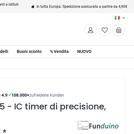
ti e istituti
In tutta Europa: Spedizione assicurata a partire da 4,90€
IT
delli
Buoni sconto
% Vendita
NUOVO
4.9
|
108.000+
zufriedene Kunden
✔
 - IC timer di precisione,
8
 *