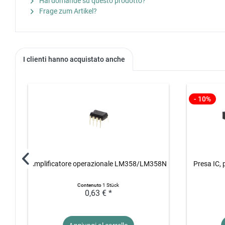
Hai domande su questo prodotto?
Frage zum Artikel?
I clienti hanno acquistato anche
- 10%
Amplificatore operazionale LM358/LM358N
Presa IC, 
Contenuto
1 Stück
0,63 € *