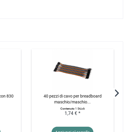
con 830
40 pezzi di cavo per breadboard
1
maschio/maschio...
Contenuto
1 Stück
1,74 € *