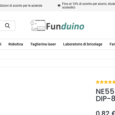
Fino al 10% di sconto per alunni, studen
izioni di sconto per le aziende
scolastici
i
Robotica
Taglierina laser
Laboratorio di bricolage
Far
NE555
DIP-
0,82 €