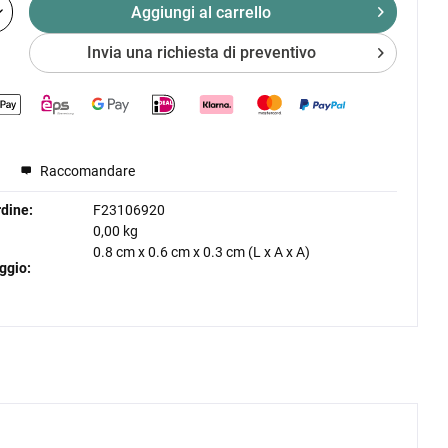
Aggiungi al
carrello
Invia una richiesta di preventivo
Raccomandare
dine:
F23106920
0,00 kg
0.8 cm
x
0.6 cm
x
0.3 cm
(L x A x A)
ggio: