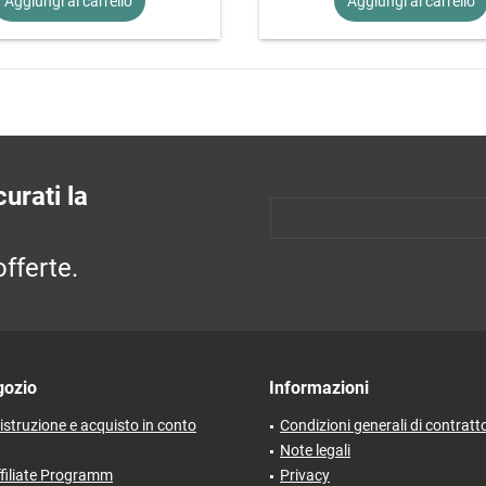
Aggiungi al
carrello
Aggiungi al
carrello
urati la
fferte.
gozio
Informazioni
'istruzione e acquisto in conto
Condizioni generali di contratt
Note legali
filiate Programm
Privacy