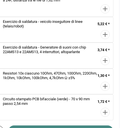
a 24P, distanza tra le file di 7,62 mm
Esercizio di saldatura - veicolo inseguitore di linee
5,22 € *
(telaio/robot)
Esercizio di saldatura - Generatore di suoni con chip
3,74 € *
22AMS13 e 22AMS13, 4 interruttori, altoparlante
Resistori 10x ciascuno 10Ohm, 47Ohm, 100Ohm, 220Ohm,
1,30 € *
1kOhm, 10kOhm, 100kOhm, 4,7kOhm Ω ±5%
Circuito stampato PCB bifacciale (verde) - 70 x 90 mm
1,72 € *
passo 2,54 mm