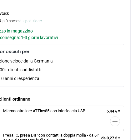
Stück
VA più spese
di spedizione
zo in magazzino
consegna: 1-3 giorni lavorativi
onosciuti per
zione veloce dalla Germania
0+ clienti soddisfatti
10 anni di esperienza
clienti ordinano
Microcontrollore ATTiny85 con interfaccia USB
5,44 € *
Presa IC, presa DIP con contatti a doppia molla - da 6P
da 0,27 € *