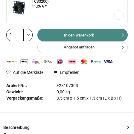
TCS3200)
11,26 € *
In den Warenkorb
Angebot anfragen
Auf die Merkliste
Empfehlen
Artikel-Nr.:
F23107303
Gewicht:
0,00 kg
Verpackungsmaße:
3.5 cm
x
1.5 cm
x
1.3 cm
(L x B x H)
Beschreibung