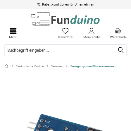
Rabattkonditionen für Unternehmen
Menü
Menü
schli
schli
Menü
Merkzettel
Mein Konto
Warenkorb
Elektronische Module
Sensoren
Bewegungs- und Distanzsensoren