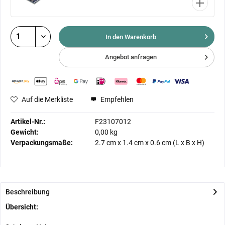
In den Warenkorb
Angebot anfragen
Auf die Merkliste
Empfehlen
Artikel-Nr.:
F23107012
Gewicht:
0,00 kg
Verpackungsmaße:
2.7 cm
x
1.4 cm
x
0.6 cm
(L x B x H)
Beschreibung
Übersicht: