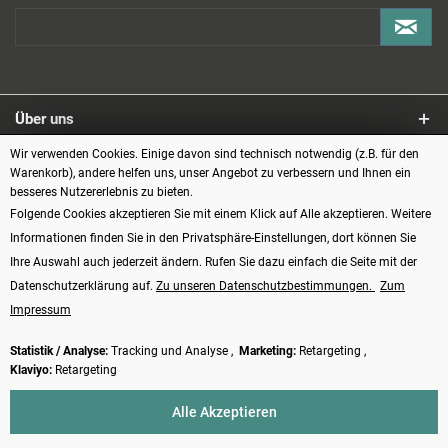
Über uns
Wir verwenden Cookies. Einige davon sind technisch notwendig (z.B. für den
Service
Warenkorb), andere helfen uns, unser Angebot zu verbessern und Ihnen ein
besseres Nutzererlebnis zu bieten.
Informationen
Folgende Cookies akzeptieren Sie mit einem Klick auf Alle akzeptieren. Weitere
Informationen finden Sie in den Privatsphäre-Einstellungen, dort können Sie
Zahlungsarten
Ihre Auswahl auch jederzeit ändern. Rufen Sie dazu einfach die Seite mit der
Datenschutzerklärung auf.
Zu unseren Datenschutzbestimmungen.
Zum
Impressum
Statistik / Analyse:
Tracking und Analyse ,
Marketing:
Retargeting ,
Klaviyo:
Retargeting
Vertrag widerrufen
Alle Akzeptieren
* Alle Preise verstehen sich inkl. Mehrwertsteuer und
Versandkosten
, wenn