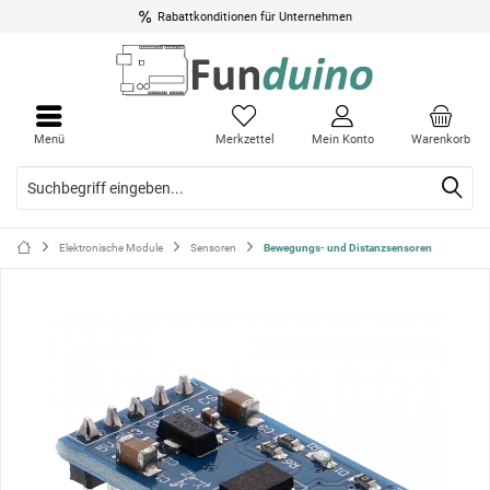
Rabattkonditionen für Unternehmen
Menü
Menü
schli
schli
Menü
Merkzettel
Mein Konto
Warenkorb
Elektronische Module
Sensoren
Bewegungs- und Distanzsensoren