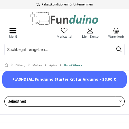
Rabattkonditionen für Unternehmen
Menü
Merkzettel
Mein Konto
Warenkorb
Bildung
Marken
Apitor
Robot Wheels
FLASHDEAL: Funduino Starter Kit für Arduino - 23,90 €