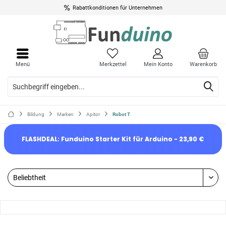
Rabattkonditionen für Unternehmen
Menü
Merkzettel
Mein Konto
Warenkorb
Bildung
Marken
Apitor
Robot T
FLASHDEAL: Funduino Starter Kit für Arduino - 23,90 €