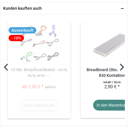
Kunden kauften auch
Ausverkauft
- 10%
10 Stk. Breadboardkabel - m/m,
Breadboard (Steckbret
m/w, w/w -...
830 Kontakten
Inhalt
1 Stück
ab 1,50 € *
2,90 € *
1,67 € *
In den Warenkorb
In den Warenkorb