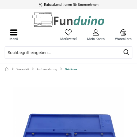
Rabattkonditionen für Unternehmen
Menü
Menü
schli
schli
Menü
Merkzettel
Mein Konto
Warenkorb
Werkstatt
Aufbewahrung
Gehäuse