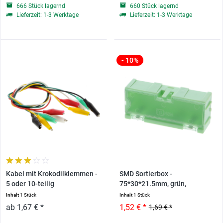
666 Stück lagernd
660 Stück lagernd
Lieferzeit: 1-3 Werktage
Lieferzeit: 1-3 Werktage
- 10%
Kabel mit Krokodilklemmen -
SMD Sortierbox -
5 oder 10-teilig
75*30*21.5mm, grün,
erweiterbar
Inhalt
1 Stück
Inhalt
1 Stück
ab 1,67 € *
1,52 € *
1,69 € *