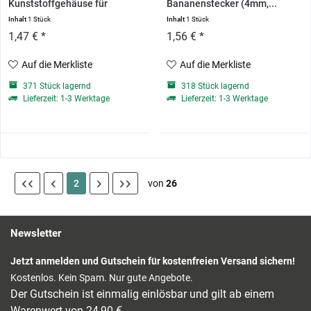
Kunststoffgehäuse für
Bananenstecker (4mm,...
Arduino UNO
Inhalt
1 Stück
Inhalt
1 Stück
1,47 € *
1,56 € *
Auf die Merkliste
Auf die Merkliste
371 Stück lagernd
318 Stück lagernd
Lieferzeit: 1-3 Werktage
Lieferzeit: 1-3 Werktage
2
von
26
Newsletter
Jetzt anmelden und Gutschein für kostenfreien Versand sichern!
Kostenlos. Kein Spam. Nur gute Angebote.
Der Gutschein ist einmalig einlösbar und gilt ab einem
Warenwert von 24,90 €