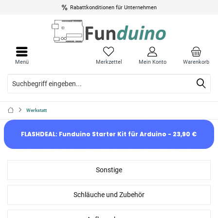
Rabattkonditionen für Unternehmen
Menü
Merkzettel
Mein Konto
Warenkorb
Werkstatt
FLASHDEAL: Funduino Starter Kit für Arduino - 23,90 €
Sonstige
Schläuche und Zubehör