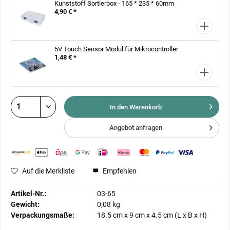
Kunststoff Sortierbox - 165 * 235 * 60mm
4,90 € *
5V Touch Sensor Modul für Mikrocontroller
1,48 € *
In den Warenkorb
Angebot anfragen
Auf die Merkliste
Empfehlen
Artikel-Nr.:
03-65
Gewicht:
0,08 kg
Verpackungsmaße:
18.5 cm
x
9 cm
x
4.5 cm
(L x B x H)