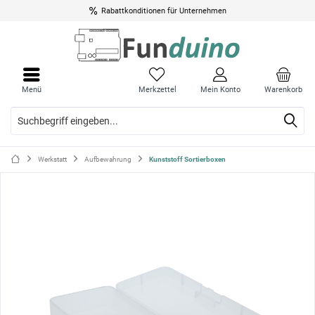
Rabattkonditionen für Unternehmen
Menü
Menü
schli
schli
Menü
Merkzettel
Mein Konto
Warenkorb
Werkstatt
Aufbewahrung
Kunststoff Sortierboxen