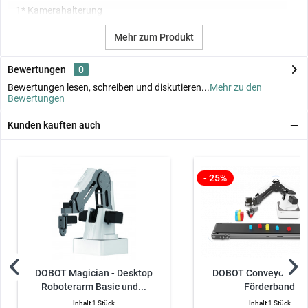
1* Kamerahalterung
1* Verbindungskabel für die Kamera
Mehr zum Produkt
1* Verbindungskabel für den DOBOT
Bewertungen
0
1* Fixierplatte für den DOBOT
Bewertungen lesen, schreiben und diskutieren...
Mehr zu den
1* Sauggreifer
Bewertungen
2* M3*6 Zylinderkopfschraube (Innensechskant)
Kunden kauften auch
16* Würfelmodul
12* Kabel für das Digitalmodul
4* 3Pin Steckkabel (DUPONT, 2.54mm)
- 25%
4* 4Pin Steckkabel (DUPONT, 2.54mm)
1* Mikro-USB-Kabel
1* USB-Kabel
18* Kunststoffnieten
DOBOT Magician - Desktop
DOBOT Conveyor Belt 
Roboterarm Basic und...
Förderband
Inhalt
1 Stück
Inhalt
1 Stück