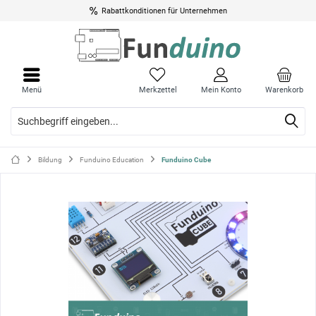
Rabattkonditionen für Unternehmen
Menü
Menü
schli
schli
Menü
Merkzettel
Mein Konto
Warenkorb
Bildung
Funduino Education
Funduino Cube