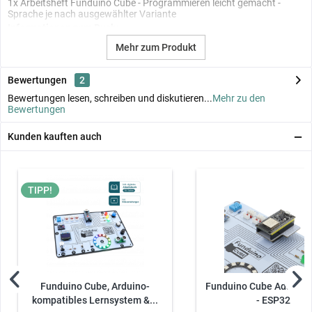
1x Arbeitsheft Funduino Cube - Programmieren leicht gemacht -
Sprache je nach ausgewählter Variante
Informationen zum Buch:
Mehr zum Produkt
Herausgeber: Funduino GmbH
Sprache: Deutsch oder Englisch
Seitenzahl: 184 Seiten
Bewertungen
2
Bewertungen lesen, schreiben und diskutieren...
Mehr zu den
Bewertungen
Kunden kauften auch
TIPP!
Funduino Cube, Arduino-
Funduino Cube Adapterp
kompatibles Lernsystem &...
- ESP32