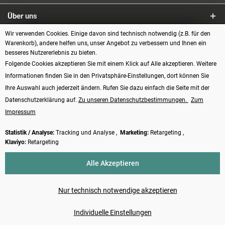
Über uns
Wir verwenden Cookies. Einige davon sind technisch notwendig (z.B. für den
Service
Warenkorb), andere helfen uns, unser Angebot zu verbessern und Ihnen ein
besseres Nutzererlebnis zu bieten.
Informationen
Folgende Cookies akzeptieren Sie mit einem Klick auf Alle akzeptieren. Weitere
Informationen finden Sie in den Privatsphäre-Einstellungen, dort können Sie
Zahlungsarten
Ihre Auswahl auch jederzeit ändern. Rufen Sie dazu einfach die Seite mit der
Datenschutzerklärung auf.
Zu unseren Datenschutzbestimmungen.
Zum
Impressum
Statistik / Analyse:
Tracking und Analyse ,
Marketing:
Retargeting ,
Klaviyo:
Retargeting
Vertrag widerrufen
Alle Akzeptieren
* Alle Preise verstehen sich inkl. Mehrwertsteuer und
Versandkosten
, wenn
nicht anders beschrieben.
Nur technisch notwendige akzeptieren
Made with ❤️ by Funduino | © 2014 - 2026
Individuelle Einstellungen