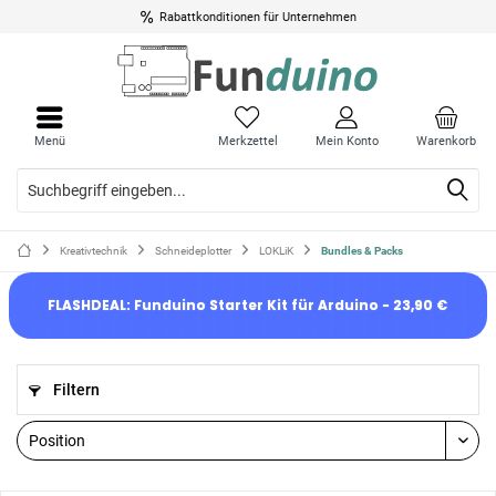
Rabattkonditionen für Unternehmen
Menü
Merkzettel
Mein Konto
Warenkorb
Kreativtechnik
Schneideplotter
LOKLiK
Bundles & Packs
FLASHDEAL: Funduino Starter Kit für Arduino - 23,90 €
Filtern