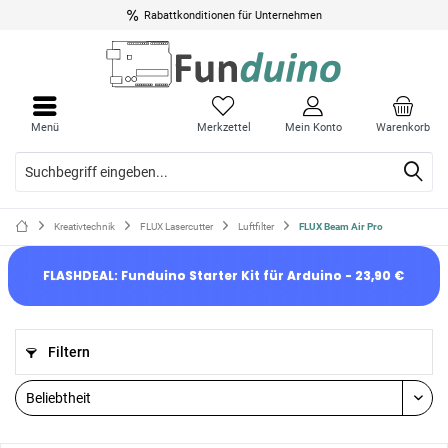
Rabattkonditionen für Unternehmen
Menü
Merkzettel
Mein Konto
Warenkorb
Kreativtechnik
FLUX Lasercutter
Luftfilter
FLUX Beam Air Pro
FLASHDEAL: Funduino Starter Kit für Arduino - 23,90 €
Filtern