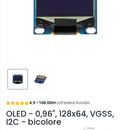
4.9
|
108.000+
zufriedene Kunden
✔
OLED - 0,96", 128x64, VGSS,
I2C - bicolore