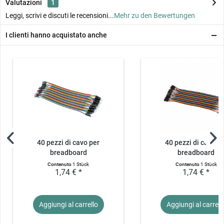
Valutazioni
1
Leggi, scrivi e discuti le recensioni...
Mehr zu den Bewertungen
I clienti hanno acquistato anche
40 pezzi di cavo per
40 pezzi di cavo p
breadboard
breadboard
maschio/femmina...
maschio/maschio.
Contenuto
1 Stück
Contenuto
1 Stück
1,74 € *
1,74 € *
Aggiungi al
carrello
Aggiungi al
carrell