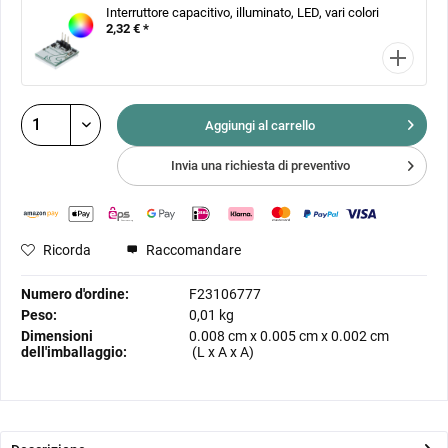
Interruttore capacitivo, illuminato, LED, vari colori
2,32 € *
Aggiungi al
carrello
Invia una richiesta di preventivo
Ricorda
Raccomandare
Numero d'ordine:
F23106777
Peso:
0,01 kg
Dimensioni
0.008 cm
x
0.005 cm
x
0.002 cm
dell'imballaggio:
(L x A x A)