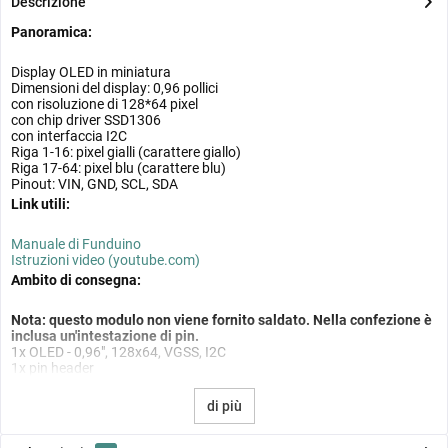
Descrizione
Panoramica:
Display OLED in miniatura
Dimensioni del display: 0,96 pollici
con risoluzione di 128*64 pixel
con chip driver SSD1306
con interfaccia I2C
Riga 1-16: pixel gialli (carattere giallo)
Riga 17-64: pixel blu (carattere blu)
Pinout: VIN, GND, SCL, SDA
Link utili:
Manuale di Funduino
Istruzioni video (youtube.com)
Ambito di consegna:
Nota: questo modulo non viene fornito saldato. Nella confezione è
inclusa un'intestazione di pin.
1x OLED - 0,96", 128x64, VGSS, I2C
1x pin header
di più