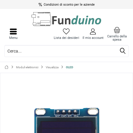
Condizioni di sconto per le aziende
Chiud
Chiud
il
il
Carrello della
Menu
Lista dei desideri
Il mio account
spesa
menu
menu
Moduli elettronici
Visualizza
OLED