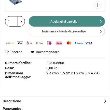
Aggiungi al
carrello
Invia una richiesta di preventivo
Ricorda
Raccomandare
Numero d'ordine:
F23108606
Peso:
0,00 kg
Dimensioni
2.4 cm
x
1.5 cm
x
1.2 cm
(L x A x A)
dell'imballaggio:
Descrizione
Panoramica: