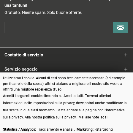
una tantum!
Gratuito. Niente spam. Solo buone offerte.
Contatto di servizio
Servizio negozio
Utilizziamo i cookie. Alcuni di essi sono tecnicamente necessari (ad esempio
Informazioni
per il carrello della spesa), altri ci aiutano a migliorare il nostro sito web e a
offrirti una migliore esperienza d'uso.
Accetti i seguenti cookie cliccando su Accetta tutti. Troverai ulteriori
Metodi di pagamento
informazioni nelle impostazioni sulla privacy, dove potrai anche modificare la
tua scelta in qualsiasi momento. Basta andare alla pagina con l'informativa
sulla privacy.
Alla nostra politica sulla privacy.
Vai alle note legali
Statistics / Analytics:
Tracciamento e analisi ,
Marketing:
Retargeting