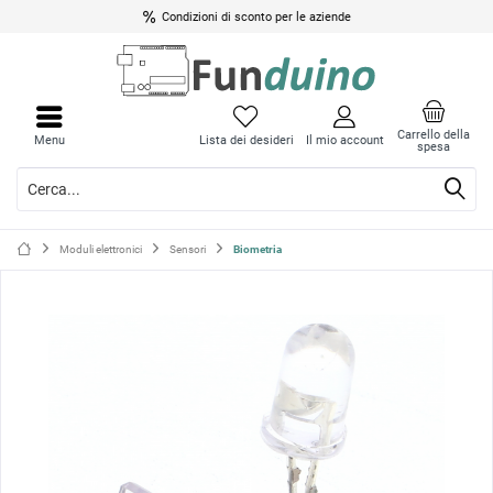
Condizioni di sconto per le aziende
Chiud
Chiud
il
il
Carrello della
Menu
Lista dei desideri
Il mio account
spesa
menu
menu
Moduli elettronici
Sensori
Biometria