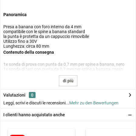
Panoramica
Presa a banana con foro interno da 4 mm
compatibile con le spine a banana standard
la punta è protetta da un cappuccio rimovibile
Utilizzo fino a 30V
Lunghezza: circa 80 mm
Contenuto della consegna
1x sonda di prova con punta da 0,7 mm per spine a banana, nero
1x sonda di test con punta da 0,7 mm per spine a banana, rosso
di più
Valutazioni
0
Leggi, scrivi e discuti le recensioni...
Mehr zu den Bewertungen
I clienti hanno acquistato anche