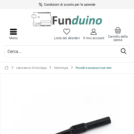
Condizioni di sconto per le aziende
Chiud
Chiud
il
il
Carrello della
Menu
Lista dei desideri
Il mio account
spesa
menu
menu
Laboratorio di bricolage
Metrologia
Puntali e accessori per test