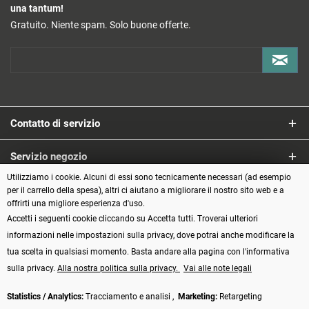
una tantum!
Gratuito. Niente spam. Solo buone offerte.
Contatto di servizio
Servizio negozio
Utilizziamo i cookie. Alcuni di essi sono tecnicamente necessari (ad esempio
Informazioni
per il carrello della spesa), altri ci aiutano a migliorare il nostro sito web e a
offrirti una migliore esperienza d'uso.
Accetti i seguenti cookie cliccando su Accetta tutti. Troverai ulteriori
Metodi di pagamento
informazioni nelle impostazioni sulla privacy, dove potrai anche modificare la
tua scelta in qualsiasi momento. Basta andare alla pagina con l'informativa
sulla privacy.
Alla nostra politica sulla privacy.
Vai alle note legali
Statistics / Analytics:
Tracciamento e analisi ,
Marketing:
Retargeting