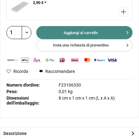
2,90 € *
Aggiungi al
carrello
Invia una richiesta di preventivo
Ricorda
Raccomandare
Numero d'ordine:
F23106330
Peso:
0,01 kg
Dimensioni
8 cm
x
1 cm
x
1 cm
(L x A x A)
dell'imballaggio:
Descrizione