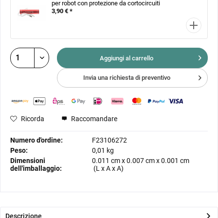
per robot con protezione da cortocircuiti
3,90 € *
Aggiungi al
carrello
Invia una richiesta di preventivo
Ricorda
Raccomandare
Numero d'ordine:
F23106272
Peso:
0,01 kg
Dimensioni
0.011 cm
x
0.007 cm
x
0.001 cm
dell'imballaggio:
(L x A x A)
Descrizione