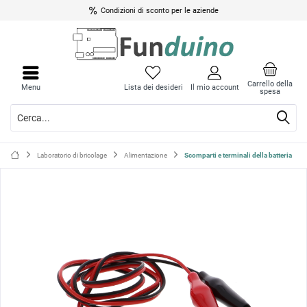
Condizioni di sconto per le aziende
Chiud
Chiud
il
il
Carrello della
Menu
Lista dei desideri
Il mio account
spesa
menu
menu
Laboratorio di bricolage
Alimentazione
Scomparti e terminali della batteria