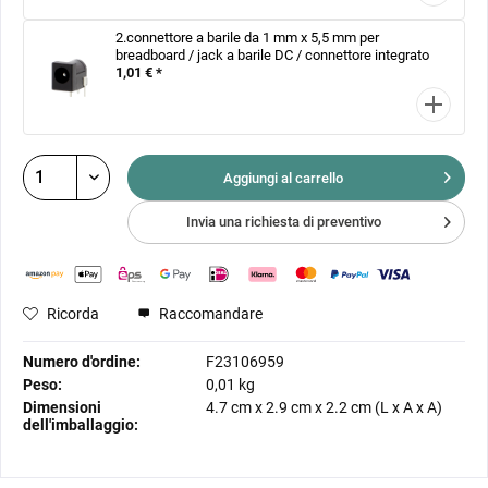
2.connettore a barile da 1 mm x 5,5 mm per
breadboard / jack a barile DC / connettore integrato
1,01 € *
Aggiungi al
carrello
Invia una richiesta di preventivo
Ricorda
Raccomandare
Numero d'ordine:
F23106959
Peso:
0,01 kg
Dimensioni
4.7 cm
x
2.9 cm
x
2.2 cm
(L x A x A)
dell'imballaggio: