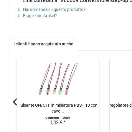
Link correlati a "XL6009 Convertitore step-up
Hai domande su questo prodotto?
Frage zum Artikel?
I clienti hanno acquistato anche
Pulsante ON/OFF in miniatura PBS-110 con
regolatore 
cavo...
Contenuto
1 Stück
1,32 € *