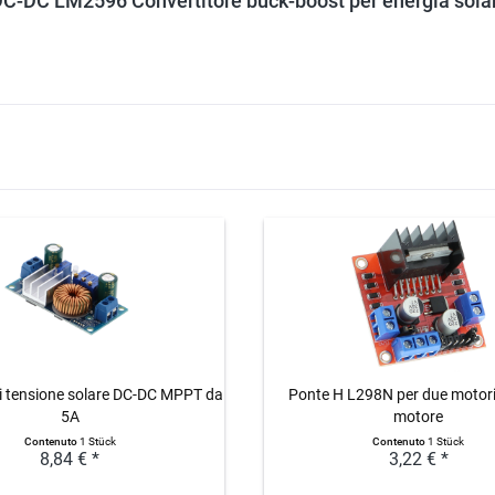
 DC-DC LM2596 Convertitore buck-boost per energia solar
di tensione solare DC-DC MPPT da
Ponte H L298N per due motori 
5A
motore
Contenuto
1 Stück
Contenuto
1 Stück
8,84 € *
3,22 € *