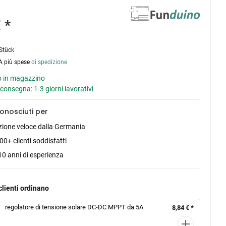
 *
Stück
VA più spese
di spedizione
 in magazzino
consegna: 1-3 giorni lavorativi
onosciuti per
zione veloce dalla Germania
0+ clienti soddisfatti
10 anni di esperienza
clienti ordinano
regolatore di tensione solare DC-DC MPPT da 5A
8,84 € *