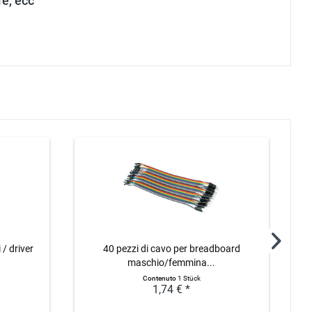
e, ecc"
/ driver
40 pezzi di cavo per breadboard
maschio/femmina...
Contenuto
1 Stück
1,74 € *