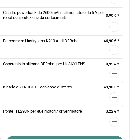
Cilindro powerbank da 2600 mAh - alimentatore da 5 V per
3,90 € *
robot con protezione da cortocircuiti
Fotocamera HuskyLens K210 AI di DFRobot
46,90 € *
Coperchio in silicone DFRobot per HUSKYLENS
4,95 € *
Kit telaio YFROBOT - con asse di sterzo
49,90 € *
Ponte H L298N per due motori / driver motore
3,22 € *