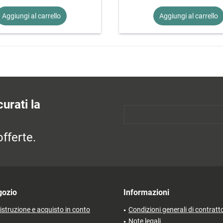
Aggiungi al
carrello
Aggiungi al
carrello
urati la
fferte.
gozio
Informazioni
'istruzione e acquisto in conto
Condizioni generali di contratt
Note legali