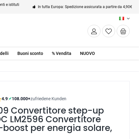
ti e istituti
In tutta Europa: Spedizione assicurata a partire da 4,90€
IT
delli
Buoni sconto
% Vendita
NUOVO
4.9
|
108.000+
zufriedene Kunden
✔
09 Convertitore step-up
C LM2596 Convertitore
boost per energia solare,