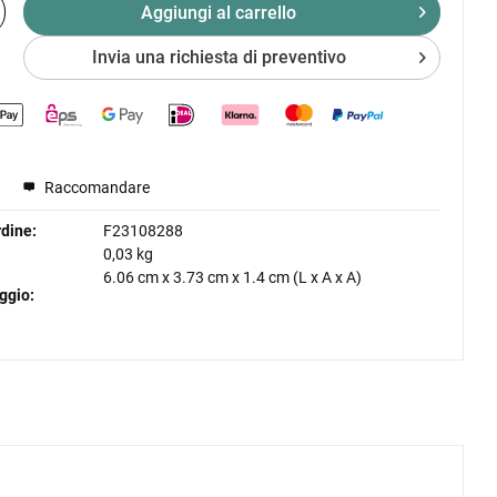
Aggiungi al
carrello
Invia una richiesta di preventivo
Raccomandare
dine:
F23108288
0,03 kg
6.06 cm
x
3.73 cm
x
1.4 cm
(L x A x A)
ggio: