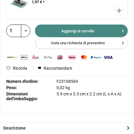
1,97 € *
Aggiungi al
carrello
Invia una richiesta di preventivo
Ricorda
Raccomandare
Numero d'ordine:
F23108569
Peso:
0,02 kg
Dimensioni
5.9 cm
x
3.3 cm
x
2.2 cm
(L x A x A)
dell'imballaggio:
Descrizione