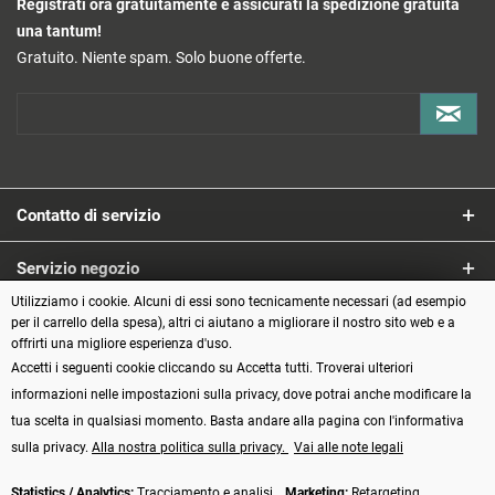
Registrati ora gratuitamente e assicurati la spedizione gratuita
una tantum!
Gratuito. Niente spam. Solo buone offerte.
Contatto di servizio
Servizio negozio
Utilizziamo i cookie. Alcuni di essi sono tecnicamente necessari (ad esempio
Informazioni
per il carrello della spesa), altri ci aiutano a migliorare il nostro sito web e a
offrirti una migliore esperienza d'uso.
Accetti i seguenti cookie cliccando su Accetta tutti. Troverai ulteriori
Metodi di pagamento
informazioni nelle impostazioni sulla privacy, dove potrai anche modificare la
tua scelta in qualsiasi momento. Basta andare alla pagina con l'informativa
sulla privacy.
Alla nostra politica sulla privacy.
Vai alle note legali
Statistics / Analytics:
Tracciamento e analisi ,
Marketing:
Retargeting