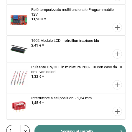
Relè temporizzato multifunzionale Programmabile -
12V
11,90 € *
1602 Modulo LCD - retroilluminazione blu
2,49 € *
Pulsante ON/OFF in miniatura PBS-110 con cavo da 10
cm - vari colori
1,32 € *
Interruttore a sei posizioni - 2,54 mm
1,45 € *
Aggiungi al
carrello