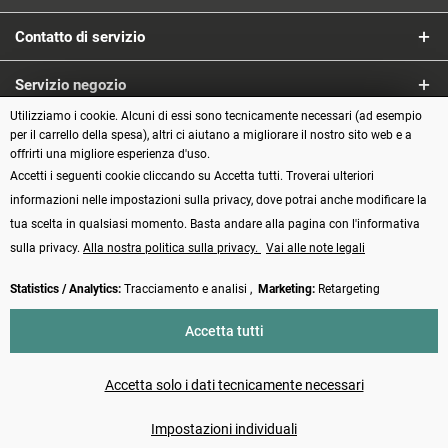
Contatto di servizio
Servizio negozio
Utilizziamo i cookie. Alcuni di essi sono tecnicamente necessari (ad esempio
Informazioni
per il carrello della spesa), altri ci aiutano a migliorare il nostro sito web e a
offrirti una migliore esperienza d'uso.
Accetti i seguenti cookie cliccando su Accetta tutti. Troverai ulteriori
Metodi di pagamento
informazioni nelle impostazioni sulla privacy, dove potrai anche modificare la
tua scelta in qualsiasi momento. Basta andare alla pagina con l'informativa
sulla privacy.
Alla nostra politica sulla privacy.
Vai alle note legali
Statistics / Analytics:
Tracciamento e analisi ,
Marketing:
Retargeting
Vertrag widerrufen
Accetta tutti
* Tutti i prezzi incl. IVA più
Spese di spedizione
e spese di contrassegno, se
non diversamente indicato
Accetta solo i dati tecnicamente necessari
Made with ❤️ by Funduino | © 2014 - 2026
Impostazioni individuali