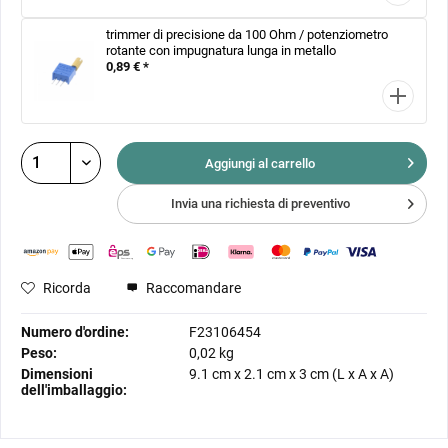
trimmer di precisione da 100 Ohm / potenziometro
rotante con impugnatura lunga in metallo
0,89 € *
Aggiungi al
carrello
Invia una richiesta di preventivo
Ricorda
Raccomandare
Numero d'ordine:
F23106454
Peso:
0,02 kg
Dimensioni
9.1 cm
x
2.1 cm
x
3 cm
(L x A x A)
dell'imballaggio: