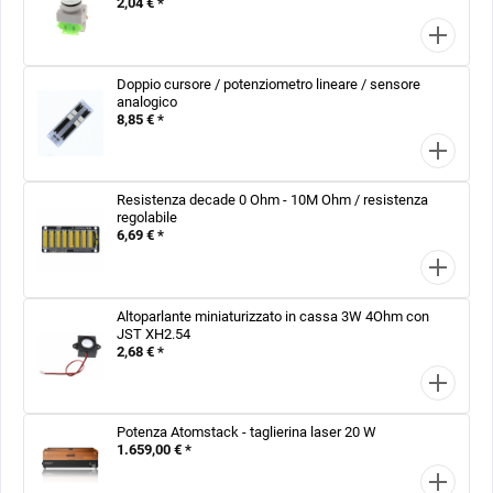
2,04 € *
Doppio cursore / potenziometro lineare / sensore
analogico
8,85 € *
Resistenza decade 0 Ohm - 10M Ohm / resistenza
regolabile
6,69 € *
Altoparlante miniaturizzato in cassa 3W 4Ohm con
JST XH2.54
2,68 € *
Potenza Atomstack - taglierina laser 20 W
1.659,00 € *