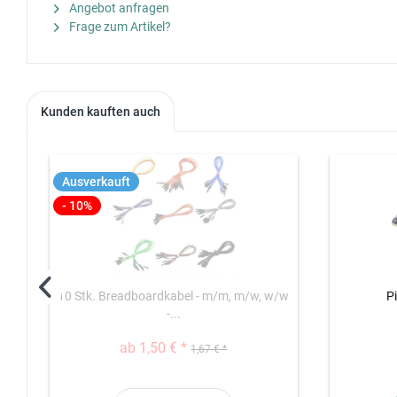
Angebot anfragen
Frage zum Artikel?
Kunden kauften auch
Ausverkauft
- 10%
10 Stk. Breadboardkabel - m/m, m/w, w/w
P
-...
ab 1,50 € *
1,67 € *