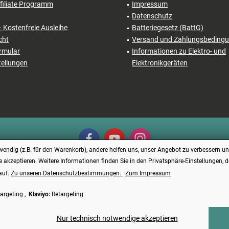
filiate Programm
Impressum
Datenschutz
– Kostenfreie Ausleihe
Batteriegesetz (BattG)
cht
Versand und Zahlungsbeding
rmular
Informationen zu Elektro- und
tellungen
Elektronikgeräten
endig (z.B. für den Warenkorb), andere helfen uns, unser Angebot zu verbessern und
e akzeptieren. Weitere Informationen finden Sie in den Privatsphäre-Einstellungen, 
auf.
Zu unseren Datenschutzbestimmungen.
Zum Impressum
Vertrag widerrufen
argeting ,
Klaviyo:
Retargeting
reise verstehen sich inkl. Mehrwertsteuer und
Versandkosten
, wenn nicht anders bes
Made with ❤️ by Funduino | © 2014 - 2026
Nur technisch notwendige akzeptieren