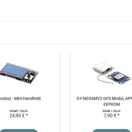
icoboy - Mini-Handheld
GY-NEO6MV2 GPS Modul, APM
EEPROM
Inhalt
1 Stück
Inhalt
1 Stück
24,90 € *
7,90 € *