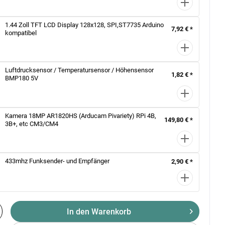
1.44 Zoll TFT LCD Display 128x128, SPI,ST7735 Arduino
7,92 € *
kompatibel
Luftdrucksensor / Temperatursensor / Höhensensor
1,82 € *
BMP180 5V
Kamera 18MP AR1820HS (Arducam Pivariety) RPi 4B,
149,80 € *
3B+, etc CM3/CM4
433mhz Funksender- und Empfänger
2,90 € *
In den Warenkorb