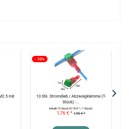
- 10%
-
2.5 mit
10 Stk. Stromdieb / Abzweigklemme (T-
Stück) -...
Inhalt
10 Stück
(0,18 € * / 1 Stück)
1,76 € *
1,95 € *