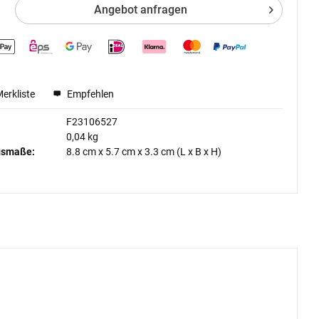
Angebot anfragen
Merkliste
Empfehlen
F23106527
0,04 kg
gsmaße:
8.8 cm
x
5.7 cm
x
3.3 cm
(L x B x H)