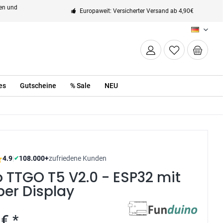
ten und
Europaweit: Versicherter Versand ab 4,90€
DE
es
Gutscheine
% Sale
NEU
4.9
|
108.000+
zufriedene Kunden
✔
o TTGO T5 V2.0 - ESP32 mit
er Display
€ *