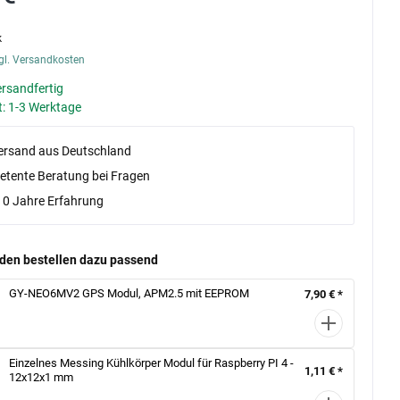
k
gl. Versandkosten
ersandfertig
t: 1-3 Werktage
versand aus Deutschland
tente Beratung bei Fragen
10 Jahre Erfahrung
den bestellen dazu passend
GY-NEO6MV2 GPS Modul, APM2.5 mit EEPROM
7,90 € *
Einzelnes Messing Kühlkörper Modul für Raspberry PI 4 -
1,11 € *
12x12x1 mm