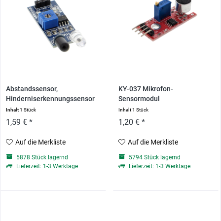
Abstandssensor,
KY-037 Mikrofon-
Hinderniserkennungssensor
Sensormodul
-...
Inhalt
1 Stück
Inhalt
1 Stück
1,59 € *
1,20 € *
Auf die Merkliste
Auf die Merkliste
5878 Stück lagernd
5794 Stück lagernd
Lieferzeit: 1-3 Werktage
Lieferzeit: 1-3 Werktage