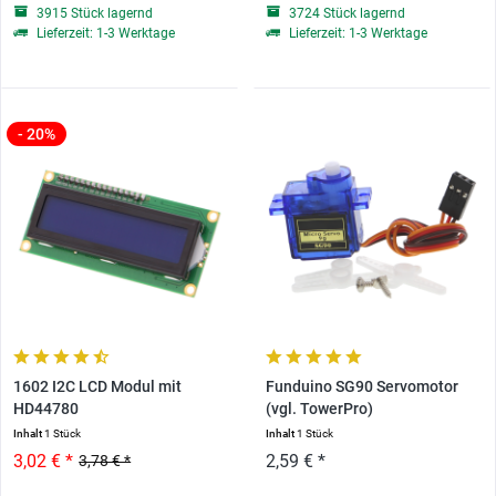
3915 Stück lagernd
3724 Stück lagernd
Lieferzeit: 1-3 Werktage
Lieferzeit: 1-3 Werktage
- 20%
1602 I2C LCD Modul mit
Funduino SG90 Servomotor
HD44780
(vgl. TowerPro)
Inhalt
1 Stück
Inhalt
1 Stück
3,02 € *
2,59 € *
3,78 € *