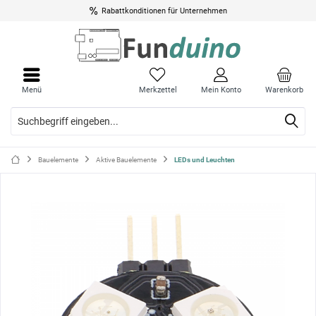
Rabattkonditionen für Unternehmen
Menü
Menü
schli
schli
Menü
Merkzettel
Mein Konto
Warenkorb
Bauelemente
Aktive Bauelemente
LEDs und Leuchten