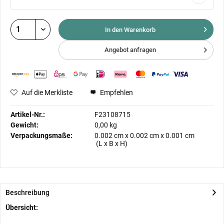
In den Warenkorb
Angebot anfragen
Auf die Merkliste
Empfehlen
Artikel-Nr.:
F23108715
Gewicht:
0,00 kg
Verpackungsmaße:
0.002 cm
x
0.002 cm
x
0.001 cm
(L x B x H)
Beschreibung
Übersicht: