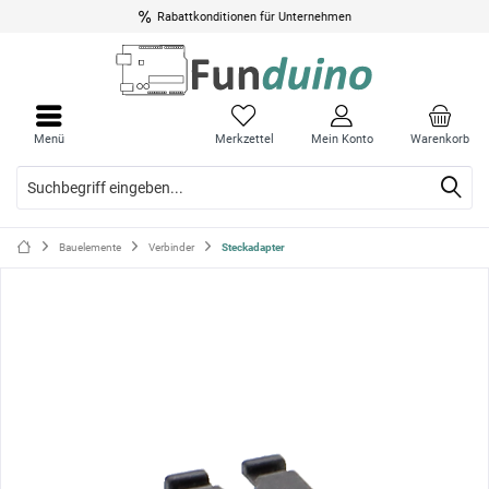
Rabattkonditionen für Unternehmen
Menü
Menü
schli
schli
Menü
Merkzettel
Mein Konto
Warenkorb
Bauelemente
Verbinder
Steckadapter