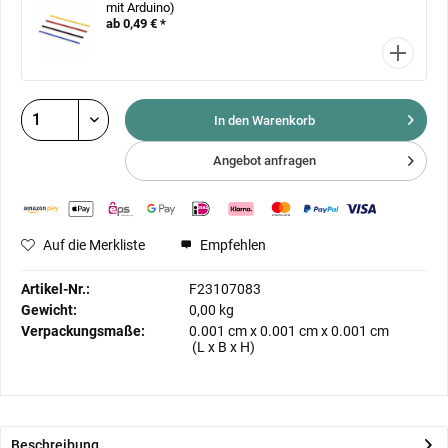
mit Arduino)
ab 0,49 € *
In den Warenkorb
Angebot anfragen
Auf die Merkliste
Empfehlen
Artikel-Nr.:
F23107083
Gewicht:
0,00 kg
Verpackungsmaße:
0.001 cm
x
0.001 cm
x
0.001 cm
(L x B x H)
Beschreibung