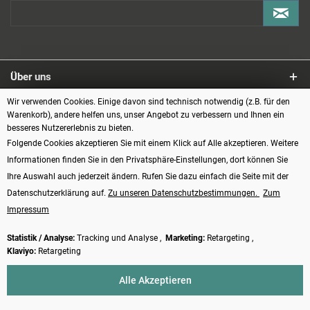
Über uns
Wir verwenden Cookies. Einige davon sind technisch notwendig (z.B. für den
Service
Warenkorb), andere helfen uns, unser Angebot zu verbessern und Ihnen ein
besseres Nutzererlebnis zu bieten.
Informationen
Folgende Cookies akzeptieren Sie mit einem Klick auf Alle akzeptieren. Weitere
Informationen finden Sie in den Privatsphäre-Einstellungen, dort können Sie
Zahlungsarten
Ihre Auswahl auch jederzeit ändern. Rufen Sie dazu einfach die Seite mit der
Datenschutzerklärung auf.
Zu unseren Datenschutzbestimmungen.
Zum
Impressum
Statistik / Analyse:
Tracking und Analyse ,
Marketing:
Retargeting ,
Klaviyo:
Retargeting
Vertrag widerrufen
Alle Akzeptieren
* Alle Preise verstehen sich inkl. Mehrwertsteuer und
Versandkosten
, wenn