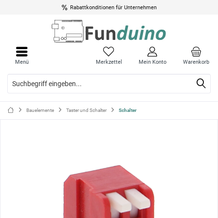
Rabattkonditionen für Unternehmen
Menü
Menü
schli
schli
Menü
Merkzettel
Mein Konto
Warenkorb
Bauelemente
Taster und Schalter
Schalter