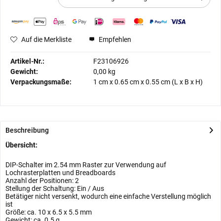
Auf die Merkliste
Empfehlen
Artikel-Nr.:
F23106926
Gewicht:
0,00 kg
Verpackungsmaße:
1 cm
x
0.65 cm
x
0.55 cm
(L x B x H)
Beschreibung
Übersicht:
DIP-Schalter im 2.54 mm Raster zur Verwendung auf
Lochrasterplatten und Breadboards
Anzahl der Positionen: 2
Stellung der Schaltung: Ein / Aus
Betätiger nicht versenkt, wodurch eine einfache Verstellung möglich
ist
Größe: ca. 10 x 6.5 x 5.5 mm
Gewicht: ca. 0.5 g