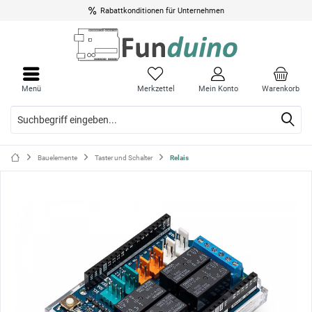
Rabattkonditionen für Unternehmen
Menü
Menü
schli
schli
Menü
Merkzettel
Mein Konto
Warenkorb
Bauelemente
Taster und Schalter
Relais