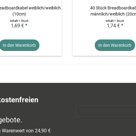
eadboardkabel weiblich/weiblich
40 Stück Breadboardkab
(10cm)
männlich/weiblich (20c
Inhalt
1 Stück
Inhalt
1 Stück
1,69 € *
1,74 € *
In den Warenkorb
In den Warenkorb
kostenfreien
gebote.
em Warenwert von 24,90 €