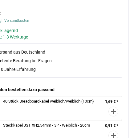
k
gl. Versandkosten
k lagernd
t: 1-3 Werktage
versand aus Deutschland
tente Beratung bei Fragen
10 Jahre Erfahrung
den bestellen dazu passend
40 Stück Breadboardkabel weiblich/weiblich (10cm)
1,69 € *
Steckkabel JST XH2.54mm - 3P - Weiblich - 20cm
0,91 € *