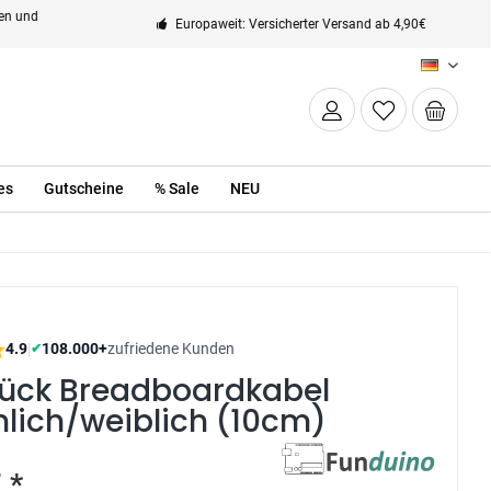
ten und
Europaweit: Versicherter Versand ab 4,90€
DE
es
Gutscheine
% Sale
NEU
4.9
|
108.000+
zufriedene Kunden
✔
tück Breadboardkabel
lich/weiblich (10cm)
 *