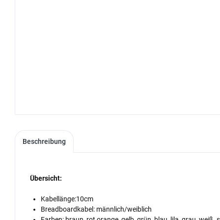
Beschreibung
Übersicht:
Kabellänge:10cm
Breadboardkabel: männlich/weiblich
Farben: braun, rot orange, gelb, grün, blau, lila, grau, weiß