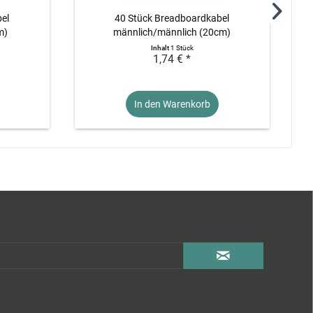
el
40 Stück Breadboardkabel
40 
m)
männlich/männlich (20cm)
Inhalt
1 Stück
1,74 € *
In den Warenkorb