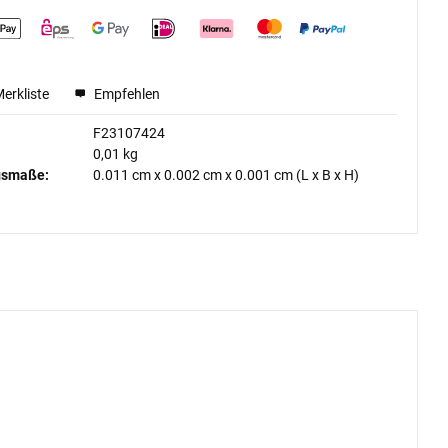
Merkliste
Empfehlen
F23107424
0,01 kg
gsmaße:
0.011 cm
x
0.002 cm
x
0.001 cm
(L x B x H)