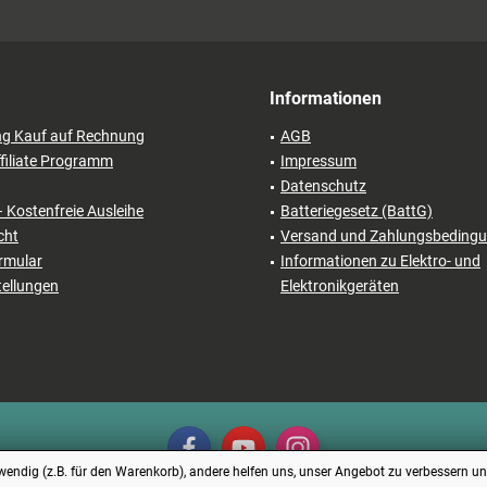
Informationen
ng Kauf auf Rechnung
AGB
filiate Programm
Impressum
Datenschutz
– Kostenfreie Ausleihe
Batteriegesetz (BattG)
cht
Versand und Zahlungsbeding
rmular
Informationen zu Elektro- und
tellungen
Elektronikgeräten
endig (z.B. für den Warenkorb), andere helfen uns, unser Angebot zu verbessern und