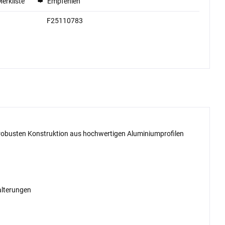
Merkliste
Empfehlen
F25110783
r robusten Konstruktion aus hochwertigen Aluminiumprofilen
alterungen