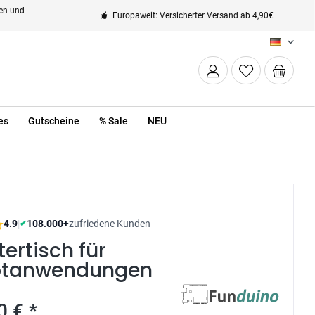
ten und
Europaweit: Versicherter Versand ab 4,90€
DE
es
Gutscheine
% Sale
NEU
4.9
|
108.000+
zufriedene Kunden
✔
ertisch für
tanwendungen
0 € *