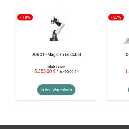
- 18%
- 27%
DOBOT - Magician E6 Cobot
D
Inhalt
1 Stück
5.353,00 € *
1
6.490,00 € *
In den Warenkorb