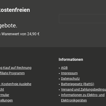
kostenfreien
gebote.
em Warenwert von 24,90 €
Informationen
ng Kauf auf Rechnung
AGB
filiate Programm
Impressum
Datenschutz
– Kostenfreie Ausleihe
Batteriegesetz (BattG)
cht
Versand und Zahlungsbeding
rmular
Informationen zu Elektro- und
tellungen
Elektronikgeräten