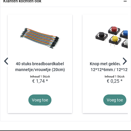
Klanten kochten ook
40 stuks breadboardkabel
Knop met gekleurde k
mannetje/vrouwtje (20cm)
12*12*6mm / 12*12
Inhoud
1 Stück
Inhoud
1 Stück
€ 1,74 *
€ 0,25 *
Voeg toe
Voeg toe