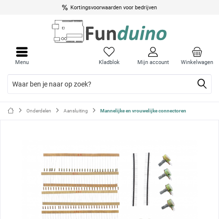
Kortingsvoorwaarden voor bedrijven
Menu
Menu
sluite
sluite
Menu
Kladblok
Mijn account
Winkelwagen
Onderdelen
Aansluiting
Mannelijke en vrouwelijke connectoren