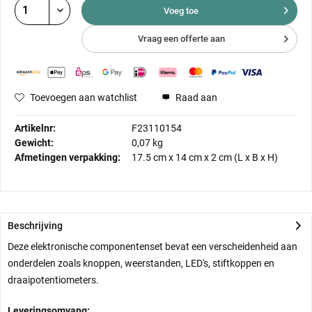
Voeg toe
Vraag een offerte aan
Toevoegen aan watchlist
Raad aan
Artikelnr:
F23110154
Gewicht:
0,07 kg
Afmetingen verpakking:
17.5 cm
x
14 cm
x
2 cm
(L x B x H)
Beschrijving
Deze elektronische componentenset bevat een verscheidenheid aan
onderdelen zoals knoppen, weerstanden, LED's, stiftkoppen en
draaipotentiometers.
Leveringsomvang: