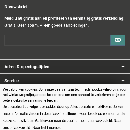
Nieuwsbrief
Meld u nu gratis aan en profiteer van eenmalig gratis verzending!
Gratis. Geen spam. Alleen goede aanbiedingen.
Adres & openingstijden
Service
We gebruiken cookies. Sommige daarvan zijn technisch noodzakelijk (bijv. voor
Informatie
het winkelwagentje), andere helpen ons om ons aanbod te verbeteren en je een
betere gebruikerservaring te bieden.
Je accepteert de volgende cookies door op Alles accepteren te klikken. Je kunt
Betaalmethoden
meer informatie vinden in de privacyinstellingen, waar je ook op elk moment je
keuze kunt wijzigen. Ga hiervoor naar de pagina met het privacybeleid.
Naar
ons privacybeleid
Naar het impressum