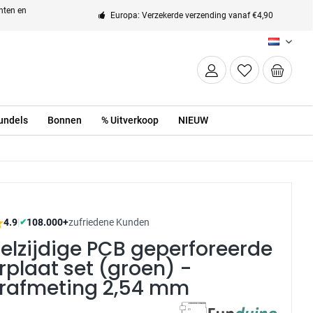
enten en
Europa: Verzekerde verzending vanaf €4,90
NL
undels
Bonnen
% Uitverkoop
NIEUW
4.9
|
108.000+
zufriedene Kunden
✔
elzijdige PCB geperforeerde
rplaat set (groen) -
erafmeting 2,54 mm