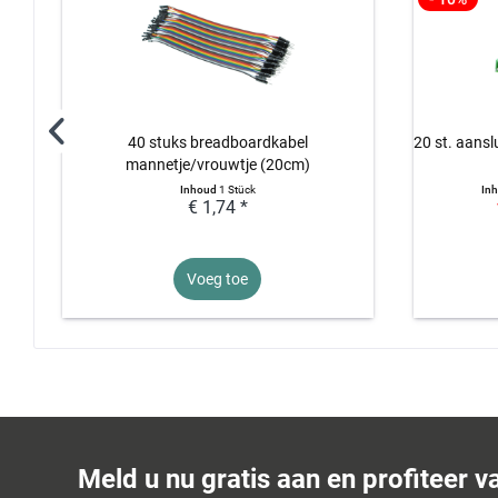
40 stuks breadboardkabel
20 st. aansl
mannetje/vrouwtje (20cm)
Inhoud
1 Stück
In
€ 1,74 *
Voeg toe
Meld u nu gratis aan en profiteer v