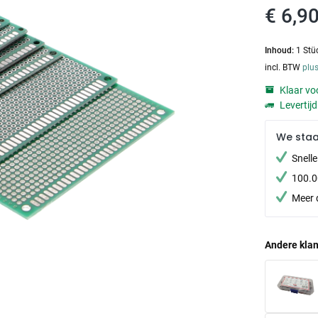
€ 6,90
Inhoud:
1 Stü
incl. BTW
plu
Klaar voo
Levertij
We sta
Snell
100.0
Meer 
Andere klan