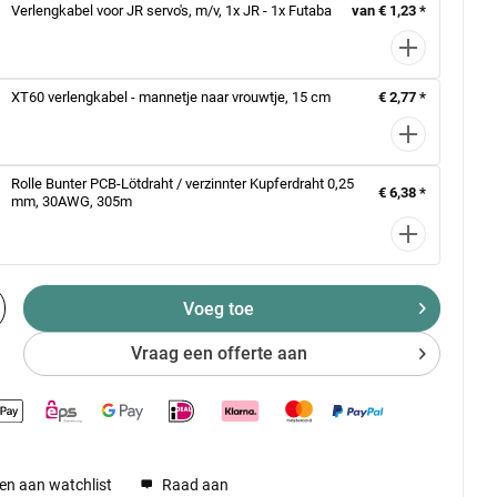
Verlengkabel voor JR servo's, m/v, 1x JR - 1x Futaba
van € 1,23 *
XT60 verlengkabel - mannetje naar vrouwtje, 15 cm
€ 2,77 *
Rolle Bunter PCB-Lötdraht / verzinnter Kupferdraht 0,25
€ 6,38 *
mm, 30AWG, 305m
Voeg toe
Vraag een offerte aan
en aan watchlist
Raad aan