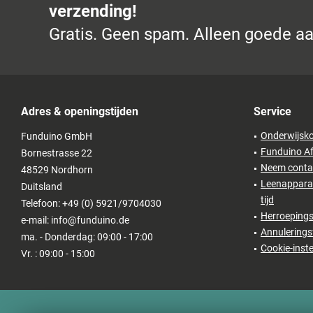
verzending!
Gratis. Geen spam. Alleen goede a
Adres & openingstijden
Service
Onderwijsko
Funduino GmbH
Funduino Af
Bornestrasse 22
Neem conta
48529 Nordhorn
Leenapparat
Duitsland
tijd
Telefoon: +49 (0) 5921/9704030
Herroepings
e-mail: info@funduino.de
Annulerings
ma. - Donderdag: 09:00 - 17:00
Cookie-inste
Vr. : 09:00 - 15:00