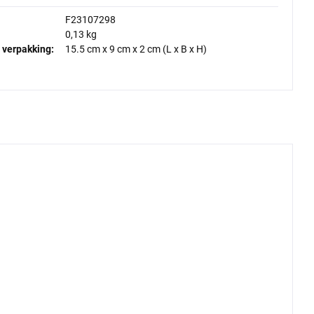
F23107298
0,13 kg
 verpakking:
15.5 cm
x
9 cm
x
2 cm
(L x B x H)