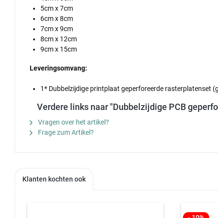
5cm x 7cm
6cm x 8cm
7cm x 9cm
8cm x 12cm
9cm x 15cm
Leveringsomvang:
1* Dubbelzijdige printplaat geperforeerde rasterplatenset (
Verdere links naar "Dubbelzijdige PCB geperfo
Vragen over het artikel?
Frage zum Artikel?
Klanten kochten ook
- 10%