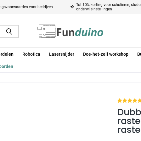
Tot 10% korting voor scholieren, stud
ingsvoorwaarden voor bedrijven
onderwijsinstellingen
rdelen
Robotica
Lasersnijder
Doe-het-zelf workshop
B
borden
Dubb
raste
rast