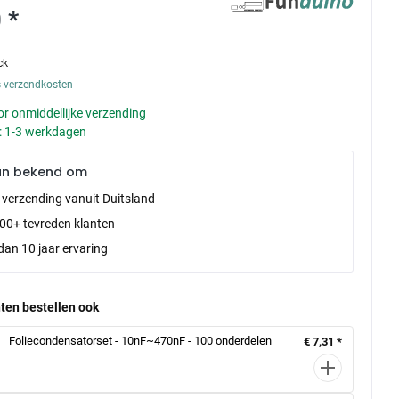
 *
ck
s verzendkosten
r onmiddellijke verzending
d: 1-3 werkdagen
an bekend om
e verzending vanuit Duitsland
00+ tevreden klanten
dan 10 jaar ervaring
ten bestellen ook
Foliecondensatorset - 10nF~470nF - 100 onderdelen
€ 7,31 *