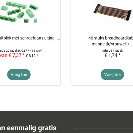
uitblok met schroefaansluiting -...
40 stuks breadboardkab
mannelijk/vrouwelijk..
houd
20 Stück
(€ 0,37 * / 1 Stück)
Inhoud
1 Stück
van € 7,37 *
€ 1,74 *
€ 8,19 *
Voeg toe
Voeg toe
an eenmalig gratis