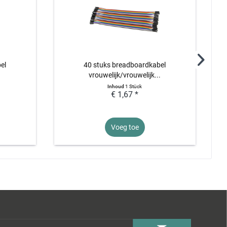
el
40 stuks breadboardkabel
.
vrouwelijk/vrouwelijk...
Inhoud
1 Stück
€ 1,67 *
Voeg toe