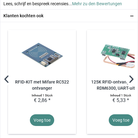
Lees, schrijf en bespreek recensies...
Mehr zu den Bewertungen
Klanten kochten ook
RFID-KIT met Mifare RC522
125K RFID-ontvangermo
ontvanger
RDM6300, UART-uitg
Inhoud
1 Stück
Inhoud
1 Stück
€ 2,86 *
€ 5,33 *
Voeg toe
Voeg toe