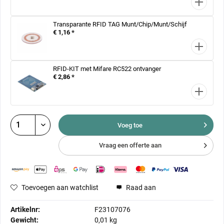
Transparante RFID TAG Munt/Chip/Munt/Schijf
€ 1,16 *
RFID-KIT met Mifare RC522 ontvanger
€ 2,86 *
Voeg toe
Vraag een offerte aan
Toevoegen aan watchlist
Raad aan
Artikelnr:
F23107076
Gewicht:
0,01 kg