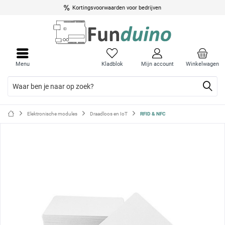
Kortingsvoorwaarden voor bedrijven
Menu
Menu
sluite
sluite
Menu
Kladblok
Mijn account
Winkelwagen
Elektronische modules
Draadloos en IoT
RFID & NFC