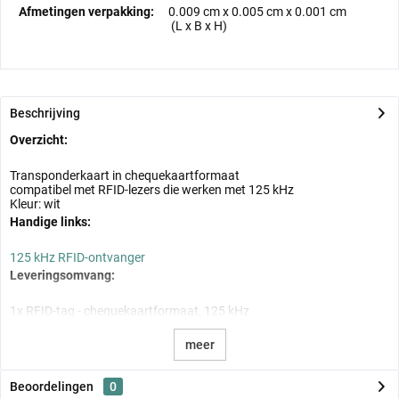
Afmetingen verpakking:
0.009 cm
x
0.005 cm
x
0.001 cm
(L x B x H)
Beschrijving
Overzicht:
Transponderkaart in chequekaartformaat
compatibel met RFID-lezers die werken met 125 kHz
Kleur: wit
Handige links:
125 kHz RFID-ontvanger
Leveringsomvang:
1x RFID-tag - chequekaartformaat, 125 kHz
meer
Beoordelingen
0