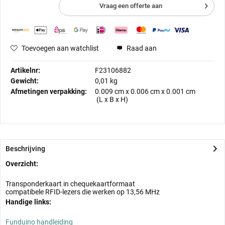
Vraag een offerte aan
Toevoegen aan watchlist
Raad aan
Artikelnr:
F23106882
Gewicht:
0,01 kg
Afmetingen verpakking:
0.009 cm
x
0.006 cm
x
0.001 cm
(L x B x H)
Beschrijving
Overzicht:
Transponderkaart in chequekaartformaat
compatibele RFID-lezers die werken op 13,56 MHz
Handige links:
Funduino handleiding