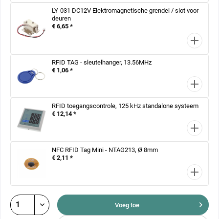
LY-031 DC12V Elektromagnetische grendel / slot voor
deuren
€ 6,65 *
RFID TAG - sleutelhanger, 13.56MHz
€ 1,06 *
RFID toegangscontrole, 125 kHz standalone systeem
€ 12,14 *
NFC RFID Tag Mini - NTAG213, Ø 8mm
€ 2,11 *
Voeg toe