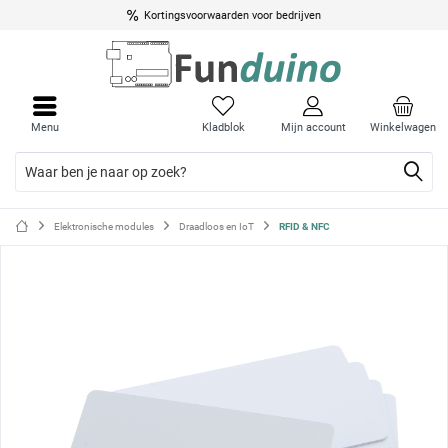
Kortingsvoorwaarden voor bedrijven
Menu
Menu
sluite
sluite
Menu
Kladblok
Mijn account
Winkelwagen
Elektronische modules
Draadloos en IoT
RFID & NFC