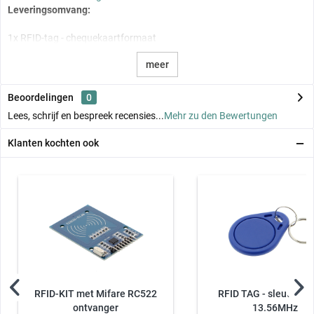
Leveringsomvang:
1x RFID-tag - chequekaartformaat
meer
Beoordelingen
0
Lees, schrijf en bespreek recensies...
Mehr zu den Bewertungen
Klanten kochten ook
RFID-KIT met Mifare RC522
RFID TAG - sleutelhan
ontvanger
13.56MHz