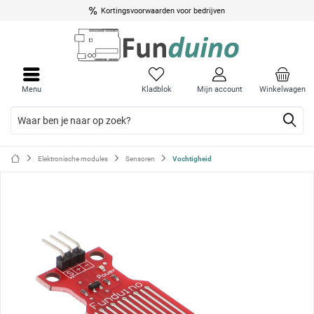
Kortingsvoorwaarden voor bedrijven
Menu
Menu
sluite
sluite
Menu
Kladblok
Mijn account
Winkelwagen
Elektronische modules
Sensoren
Vochtigheid