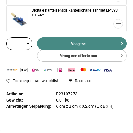
Digitale kantelsensor, kantelschakelaar met LM393
€ 1,74 *
Voeg toe
Vraag een offerte aan
Toevoegen aan watchlist
Raad aan
Artikelnr:
F23107273
Gewicht:
0,01 kg
Afmetingen verpakking:
6 cm
x
2 cm
x
0.2 cm
(L x B x H)