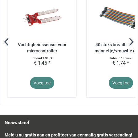
Vochtigheidssensor voor
40 stuks breadboardk
microcontroller
mannetje/vrouwtje (
Inhoud
1 Stück
Inhoud
1 Stück
€ 1,45 *
€ 1,74 *
Voeg toe
Voeg toe
Nieuwsbrief
Meld u nu gratis aan en profiteer van eenmalig gratis verzending!