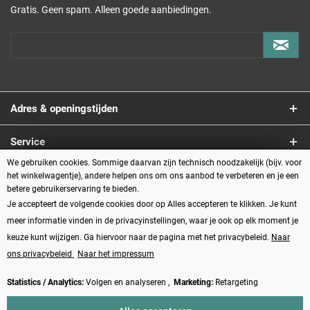
Gratis. Geen spam. Alleen goede aanbiedingen.
Adres & openingstijden
Service
We gebruiken cookies. Sommige daarvan zijn technisch noodzakelijk (bijv. voor
Informatie
het winkelwagentje), andere helpen ons om ons aanbod te verbeteren en je een
betere gebruikerservaring te bieden.
Je accepteert de volgende cookies door op Alles accepteren te klikken. Je kunt
Betaalmethoden
meer informatie vinden in de privacyinstellingen, waar je ook op elk moment je
keuze kunt wijzigen. Ga hiervoor naar de pagina met het privacybeleid.
Naar
ons privacybeleid
Naar het impressum
Statistics / Analytics:
Volgen en analyseren ,
Marketing:
Retargeting