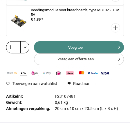
Voedingsmodule voor breadboards, type MB102 - 3,3V,
5V
€ 1,89 *
Voeg toe
Vraag een offerte aan
Toevoegen aan watchlist
Raad aan
Artikelnr:
F23107481
Gewicht:
0,61 kg
Afmetingen verpakking:
20 cm
x
10 cm
x
20.5 cm
(L x B x H)