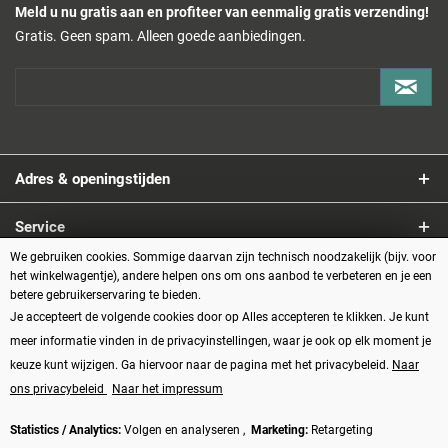
Meld u nu gratis aan en profiteer van eenmalig gratis verzending!
Gratis. Geen spam. Alleen goede aanbiedingen.
Adres & openingstijden
Service
We gebruiken cookies. Sommige daarvan zijn technisch noodzakelijk (bijv. voor
Informatie
het winkelwagentje), andere helpen ons om ons aanbod te verbeteren en je een
betere gebruikerservaring te bieden.
Je accepteert de volgende cookies door op Alles accepteren te klikken. Je kunt
Betaalmethoden
meer informatie vinden in de privacyinstellingen, waar je ook op elk moment je
keuze kunt wijzigen. Ga hiervoor naar de pagina met het privacybeleid.
Naar
ons privacybeleid
Naar het impressum
Statistics / Analytics:
Volgen en analyseren ,
Marketing:
Retargeting