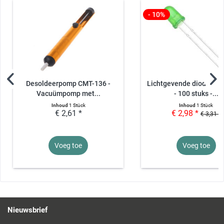
- 10%
Desoldeerpomp CMT-136 -
Lichtgevende diodes L
Vacuümpomp met...
- 100 stuks -...
Inhoud
1 Stück
Inhoud
1 Stück
€ 2,61 *
€ 2,98 *
€ 3,31 *
Voeg toe
Voeg toe
Nieuwsbrief