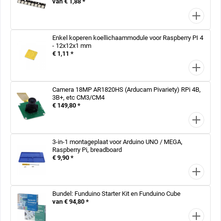
van € 1,88 *
Enkel koperen koellichaammodule voor Raspberry PI 4
- 12x12x1 mm
€ 1,11 *
Camera 18MP AR1820HS (Arducam Pivariety) RPi 4B,
3B+, etc CM3/CM4
€ 149,80 *
3-in-1 montageplaat voor Arduino UNO / MEGA,
Raspberry Pi, breadboard
€ 9,90 *
Bundel: Funduino Starter Kit en Funduino Cube
van € 94,80 *