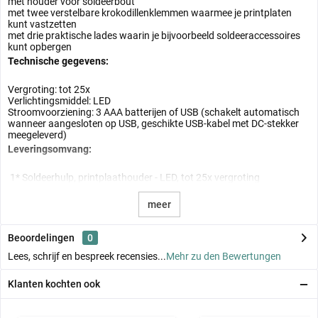
met houder voor soldeerbout
met twee verstelbare krokodillenklemmen waarmee je printplaten
kunt vastzetten
met drie praktische lades waarin je bijvoorbeeld soldeeraccessoires
kunt opbergen
Technische gegevens:
Vergroting: tot 25x
Verlichtingsmiddel: LED
Stroomvoorziening: 3 AAA batterijen of USB (schakelt automatisch
wanneer aangesloten op USB, geschikte USB-kabel met DC-stekker
meegeleverd)
Leveringsomvang:
1* Soldeerhulp, printplaathouder - LED, tot 25x vergroting
meer
Beoordelingen
0
Lees, schrijf en bespreek recensies...
Mehr zu den Bewertungen
Klanten kochten ook