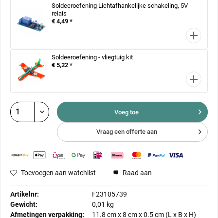
Soldeeroefening Lichtafhankelijke schakeling, 5V
relais
€ 4,49 *
Soldeeroefening - vliegtuig kit
€ 5,22 *
Voeg toe
Vraag een offerte aan
Toevoegen aan watchlist
Raad aan
Artikelnr:
F23105739
Gewicht:
0,01 kg
Afmetingen verpakking:
11.8 cm
x
8 cm
x
0.5 cm
(L x B x H)