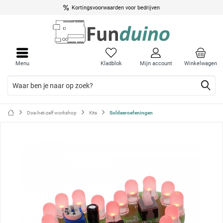
Kortingsvoorwaarden voor bedrijven
Menu
Menu
sluite
sluite
Menu
Kladblok
Mijn account
Winkelwagen
Doe-het-zelf workshop
Kits
Soldeeroefeningen