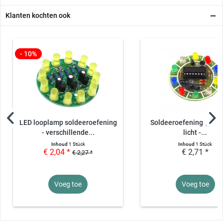
Printplaat, ca.
50,5 x 50,2
1
-
Klanten kochten ook
mm
- 10%
LED looplamp soldeeroefening
Soldeeroefening (kit) -
- verschillende...
licht -...
Inhoud
1 Stück
Inhoud
1 Stück
€ 2,04 *
€ 2,71 *
€ 2,27 *
Voeg toe
Voeg toe