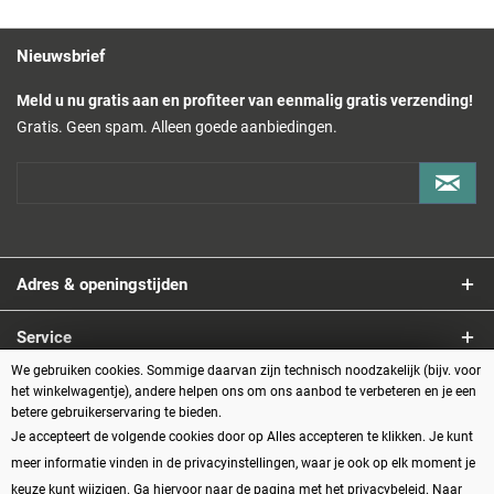
Nieuwsbrief
Meld u nu gratis aan en profiteer van eenmalig gratis verzending!
Gratis. Geen spam. Alleen goede aanbiedingen.
Adres & openingstijden
Service
We gebruiken cookies. Sommige daarvan zijn technisch noodzakelijk (bijv. voor
Informatie
het winkelwagentje), andere helpen ons om ons aanbod te verbeteren en je een
betere gebruikerservaring te bieden.
Je accepteert de volgende cookies door op Alles accepteren te klikken. Je kunt
Betaalmethoden
meer informatie vinden in de privacyinstellingen, waar je ook op elk moment je
keuze kunt wijzigen. Ga hiervoor naar de pagina met het privacybeleid.
Naar