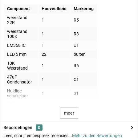
Component
Hoeveelheid
Markering
weerstand
1
R5
22R
weerstand
1
R3
100K
LM358 IC
1
U1
LED 5 mm
22
buiten
10K
1
R6
Weerstand
47uF
1
C1
Condensator
Huidige
1
S1
schakelaar
47K
3
R1, R2, R4
Weerstand
meer
Potentiometer
1
VR1
S8050
Beoordelingen
0
1
Q1
Transistor
Lees, schrijf en bespreek recensies...
Mehr zu den Bewertungen