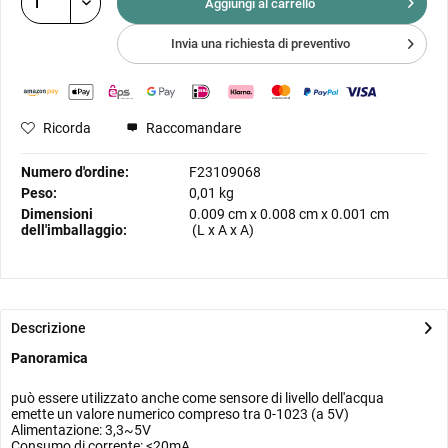
Aggiungi al
carrello
Invia una richiesta di preventivo
Ricorda
Raccomandare
Numero d'ordine:
F23109068
Peso:
0,01 kg
Dimensioni
0.009 cm
x
0.008 cm
x
0.001 cm
dell'imballaggio:
(L x A x A)
Descrizione
Panoramica
può essere utilizzato anche come sensore di livello dell'acqua
emette un valore numerico compreso tra 0-1023 (a 5V)
Alimentazione: 3,3~5V
Consumo di corrente: <20mA