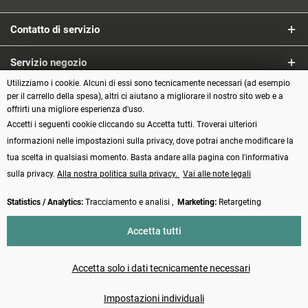
Contatto di servizio
Servizio negozio
Utilizziamo i cookie. Alcuni di essi sono tecnicamente necessari (ad esempio
Informazioni
per il carrello della spesa), altri ci aiutano a migliorare il nostro sito web e a
offrirti una migliore esperienza d'uso.
Accetti i seguenti cookie cliccando su Accetta tutti. Troverai ulteriori
Metodi di pagamento
informazioni nelle impostazioni sulla privacy, dove potrai anche modificare la
tua scelta in qualsiasi momento. Basta andare alla pagina con l'informativa
sulla privacy.
Alla nostra politica sulla privacy.
Vai alle note legali
Statistics / Analytics:
Tracciamento e analisi ,
Marketing:
Retargeting
Vertrag widerrufen
Accetta tutti
* Tutti i prezzi incl. IVA più
Spese di spedizione
e spese di contrassegno, se
non diversamente indicato
Accetta solo i dati tecnicamente necessari
Made with ❤️ by Funduino | © 2014 - 2026
Impostazioni individuali