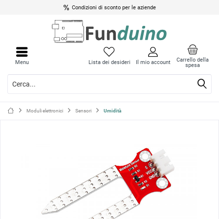
Condizioni di sconto per le aziende
Chiud
Chiud
il
il
Carrello della
Menu
Lista dei desideri
Il mio account
spesa
menu
menu
Moduli elettronici
Sensori
Umidità