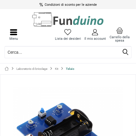
Condizioni di sconto per le aziende
Carrello della
Menu
Lista dei desideri
Il mio account
spesa
Laboratorio di bricolage
Kit
Telaio