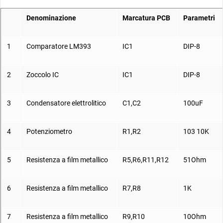
Denominazione
Marcatura PCB
Parametri
1
Comparatore
LM393
IC1
DIP-8
2
Zoccolo IC
IC1
DIP-8
3
Condensatore elettrolitico
C1,C2
100uF
4
Potenziometro
R1,R2
103 10K
5
Resistenza a film metallico
R5,R6,R11,R12
51Ohm
6
Resistenza a film metallico
R7,R8
1K
7
Resistenza a film metallico
R9,R10
10Ohm