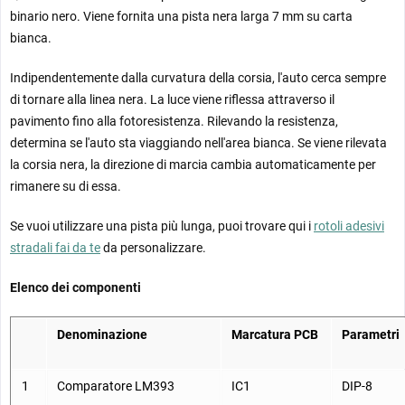
binario nero. Viene fornita una pista nera larga 7 mm su carta
bianca.
16
Pneumatici
40 mm
Indipendentemente dalla curvatura della corsia, l'auto cerca sempre
17
Vite del gastro
M5 * 20mm
di tornare alla linea nera. La luce viene riflessa attraverso il
pavimento fino alla fotoresistenza. Rilevando la resistenza,
determina se l'auto sta viaggiando nell'area bianca. Se viene rilevata
18
Dado per gesso
M5
la corsia nera, la direzione di marcia cambia automaticamente per
rimanere su di essa.
19
Tappo a vite Gaster
M5
Se vuoi utilizzare una pista più lunga, puoi trovare qui i
rotoli adesivi
stradali fai da te
da personalizzare.
20
Cavo
6 mm
Elenco dei componenti
21
Portabatterie
AA * 2
Denominazione
Marcatura PCB
Parametri
22
PCB D2-1
105*72*1.6
1
Comparatore
LM393
IC1
DIP-8
Nota: