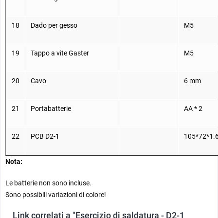
18
Dado per gesso
M5
19
Tappo a vite Gaster
M5
20
Cavo
6 mm
21
Portabatterie
AA * 2
22
PCB D2-1
105*72*1
Nota:
Le batterie non sono incluse.
Sono possibili variazioni di colore!
Link correlati a "Esercizio di saldatura - D2-1