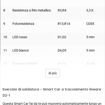
8
Resistenza a film metallico
R3,R4
3,3 K
9
Fotoresistenza
R13,R14
CDS5
10
LED rosso
D1,D2
5 mm
11
LED bianco
D4,D5
5 mm
12
Transistor S8550
Q1,Q1
ZU-92
di più
13
Interruttore autobloccante
S1
6*6mm
Esercizio di saldatura - Smart Car a tracciamento lineare
14
Motore DC
M1,M2
D2-1
Questa Smart Car fai da te può muoversi automaticamente lungo un
15
Ruota
40 mm