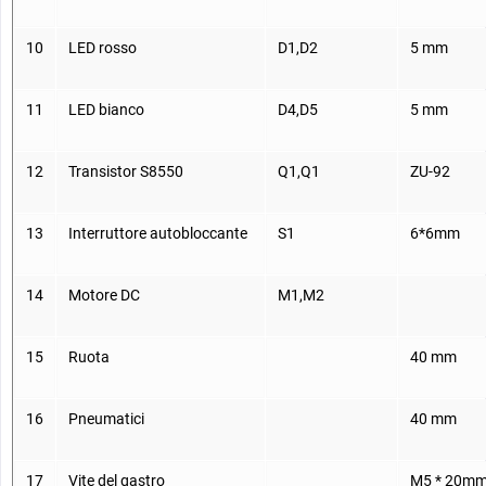
10
LED rosso
D1,D2
5 mm
11
LED bianco
D4,D5
5 mm
12
Transistor S8550
Q1,Q1
ZU-92
13
Interruttore autobloccante
S1
6*6mm
14
Motore DC
M1,M2
15
Ruota
40 mm
16
Pneumatici
40 mm
17
Vite del gastro
M5 * 20m