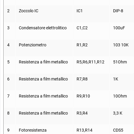
2
Zoccolo IC
IC1
DIP-8
Le batterie non sono incluse.
Sono possibili variazioni di colore!
3
Condensatore elettrolitico
C1,C2
100uF
4
Potenziometro
R1,R2
103 10K
5
Resistenza a film metallico
R5,R6,R11,R12
51Ohm
6
Resistenza a film metallico
R7,R8
1K
7
Resistenza a film metallico
R9,R10
10Ohm
8
Resistenza a film metallico
R3,R4
3,3 K
9
Fotoresistenza
R13,R14
CDS5