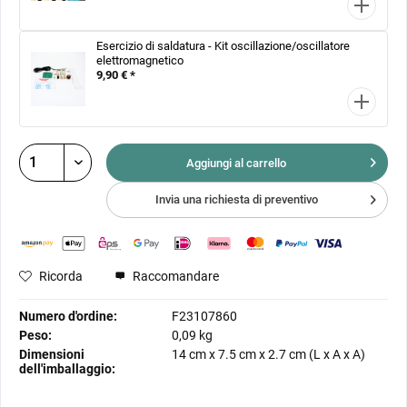
Esercizio di saldatura - Kit oscillazione/oscillatore
elettromagnetico
9,90 € *
Aggiungi al
carrello
Invia una richiesta di preventivo
Ricorda
Raccomandare
Numero d'ordine:
F23107860
Peso:
0,09 kg
Dimensioni
14 cm
x
7.5 cm
x
2.7 cm
(L x A x A)
dell'imballaggio: