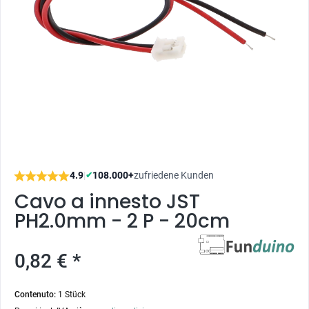
4.9
|
108.000+
zufriedene Kunden
✔
Cavo a innesto JST
PH2.0mm - 2 P - 20cm
0,82 € *
Contenuto:
1 Stück