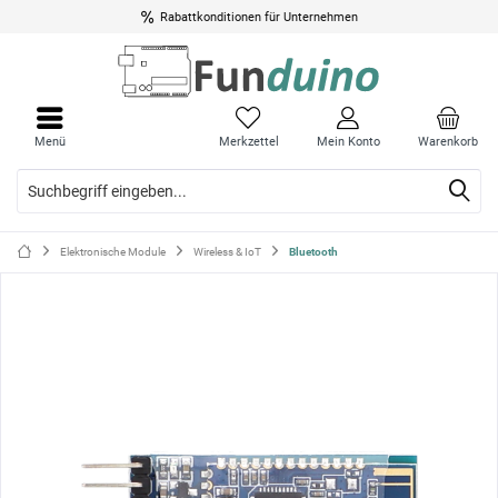
Rabattkonditionen für Unternehmen
Menü
Menü
schli
schli
Menü
Merkzettel
Mein Konto
Warenkorb
Elektronische Module
Wireless & IoT
Bluetooth