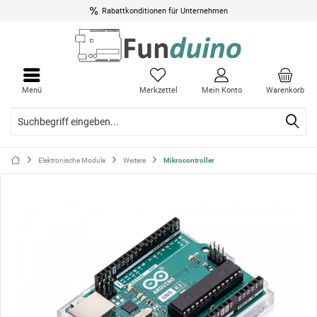
Rabattkonditionen für Unternehmen
Menü
Menü
schli
schli
Menü
Merkzettel
Mein Konto
Warenkorb
Elektronische Module
Weitere
Mikrocontroller