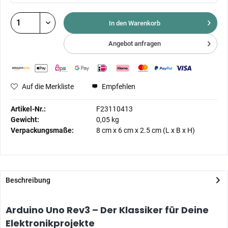
In den Warenkorb
Angebot anfragen
Auf die Merkliste
Empfehlen
Artikel-Nr.:
F23110413
Gewicht:
0,05 kg
Verpackungsmaße:
8 cm
x
6 cm
x
2.5 cm
(L x B x H)
Beschreibung
Arduino Uno Rev3 – Der Klassiker für Deine
Elektronikprojekte