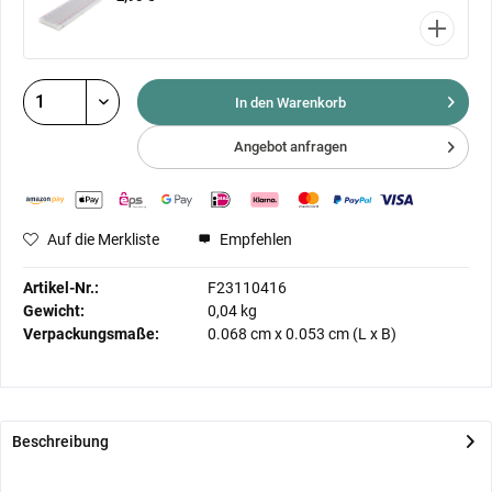
In den Warenkorb
Angebot anfragen
Auf die Merkliste
Empfehlen
Artikel-Nr.:
F23110416
Gewicht:
0,04 kg
Verpackungsmaße:
0.068 cm
x
0.053 cm
(L x B)
Beschreibung