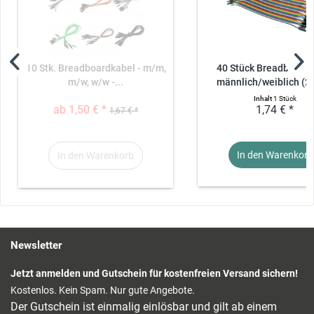
10 Stk. Breadboardkabel - m/m,
40 Stück Breadboardk
m/w, w/w -...
männlich/weiblich (2
Inhalt
1 Stück
ab 1,50 € *
1,74 € *
1,67 € *
In den Warenkorb
In den Warenkorb
Newsletter
Jetzt anmelden und Gutschein für kostenfreien Versand sichern!
Kostenlos. Kein Spam. Nur gute Angebote.
Der Gutschein ist einmalig einlösbar und gilt ab einem