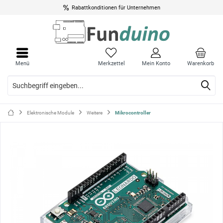
Rabattkonditionen für Unternehmen
Menü
Menü
schli
schli
Menü
Merkzettel
Mein Konto
Warenkorb
Elektronische Module
Weitere
Mikrocontroller