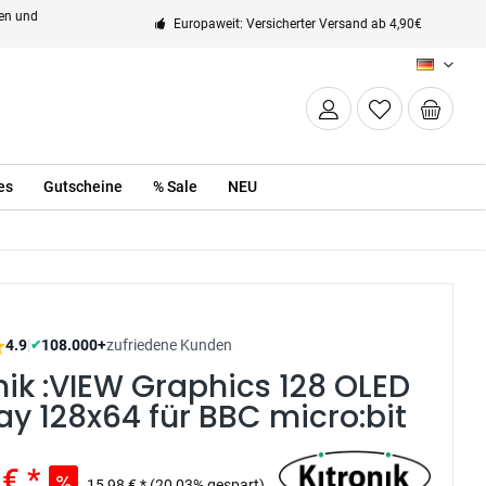
ten und
Europaweit: Versicherter Versand ab 4,90€
DE
es
Gutscheine
% Sale
NEU
4.9
|
108.000+
zufriedene Kunden
✔
nik :VIEW Graphics 128 OLED
ay 128x64 für BBC micro:bit
€ *
15,98 € *
(20,03% gespart)