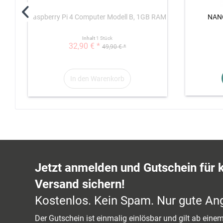
Raspberry Pi 4 Computer Modell B, 1GB RAM
NANO
Inhalt
1 Stück
32,90 € *
49,90 € *
In den Warenkorb
Jetzt anmelden und Gutschein für 
Versand sichern!
Kostenlos. Kein Spam. Nur gute An
Der Gutschein ist einmalig einlösbar und gilt ab ein