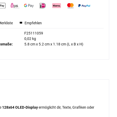
Merkliste
Empfehlen
F25111059
0,02 kg
gsmaße:
5.8 cm
x
5.2 cm
x
1.18 cm
(L x B x H)
me
128x64 OLED-Display
ermöglicht dir, Texte, Grafiken oder