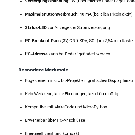
Versorgungsspannung:
3V (über micro:bit oder Edge-Conn
Maximaler Stromverbrauch:
40 mA (bei allen Pixeln aktiv)
Status-LED
zur Anzeige der Stromversorgung
I²C-Breakout-Pads
(3V, GND, SDA, SCL) im 2,54 mm Raster 
I²C-Adresse
kann bei Bedarf geändert werden
Besondere Merkmale
Füge deinem micro:bit-Projekt ein grafisches Display hinzu
Kein Werkzeug, keine Fixierungen, kein Löten nötig
Kompatibel mit MakeCode und MicroPython
Erweiterbar über I²C-Anschlüsse
Energieeffizient und kompakt