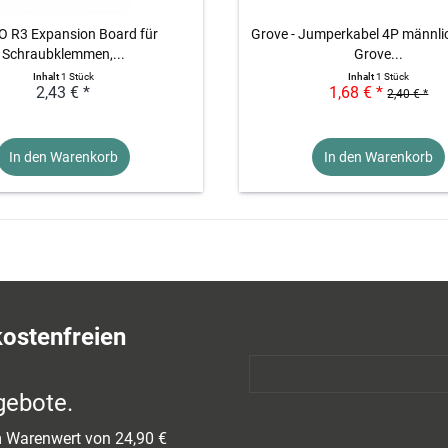
 R3 Expansion Board für
Grove - Jumperkabel 4P männlic
Schraubklemmen,...
Grove...
Inhalt
1 Stück
Inhalt
1 Stück
2,43 € *
1,68 € *
2,40 € *
In den Warenkorb
In den Warenkorb
kostenfreien
gebote.
em Warenwert von 24,90 €