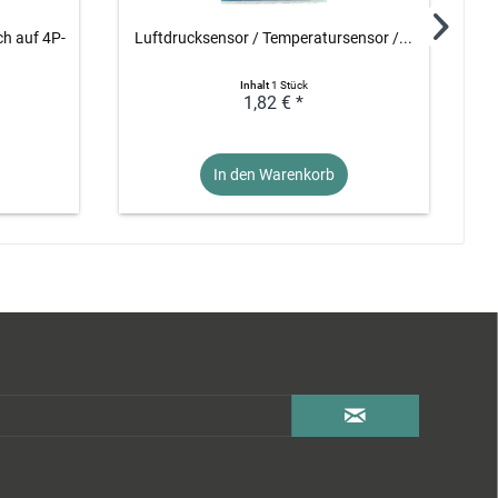
h auf 4P-
Luftdrucksensor / Temperatursensor /...
H
Inhalt
1 Stück
1,82 € *
In den Warenkorb