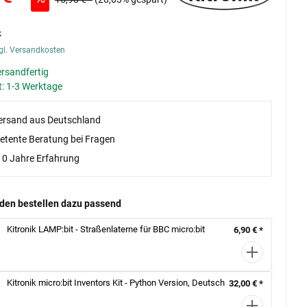
k
gl. Versandkosten
ersandfertig
t: 1-3 Werktage
versand aus Deutschland
tente Beratung bei Fragen
10 Jahre Erfahrung
den bestellen dazu passend
Kitronik LAMP:bit - Straßenlaterne für BBC micro:bit
6,90 € *
Kitronik micro:bit Inventors Kit - Python Version, Deutsch
32,00 € *