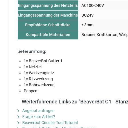
Eingangsspannung des
Netzteils
AC100-240V
Eingangsspannung der Maschine
DC24V
Empfohlene Schnittdicke
< 3mm
Kompartible Materialien
Brauner Kraftkarton, Wellp
Lieferumfang:
1x BeaverBot Cutter 1
1x Netzteil
1x Werkzeugsatz
1x Ritzwerkzeug
1x Bohrwerkzeug
Pappen
Weiterführende Links zu "BeaverBot C1 - Stan
Angebot anfragen
Frage zum Artikel?
Beaverbot Circular Tool Tutorial