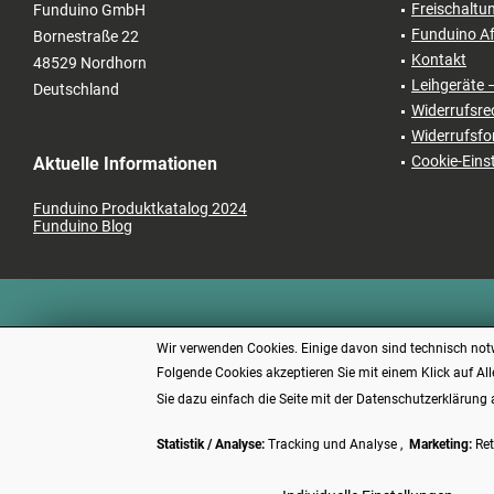
Freischaltu
Funduino GmbH
Funduino Af
Bornestraße 22
Kontakt
48529 Nordhorn
Leihgeräte 
Deutschland
Widerrufsre
Widerrufsfo
Cookie-Eins
Aktuelle Informationen
Funduino Produktkatalog 2024
Funduino Blog
Wir verwenden Cookies. Einige davon sind technisch notw
Folgende Cookies akzeptieren Sie mit einem Klick auf All
Sie dazu einfach die Seite mit der Datenschutzerklärung 
Statistik / Analyse:
Tracking und Analyse ,
Marketing:
Ret
* Alle P