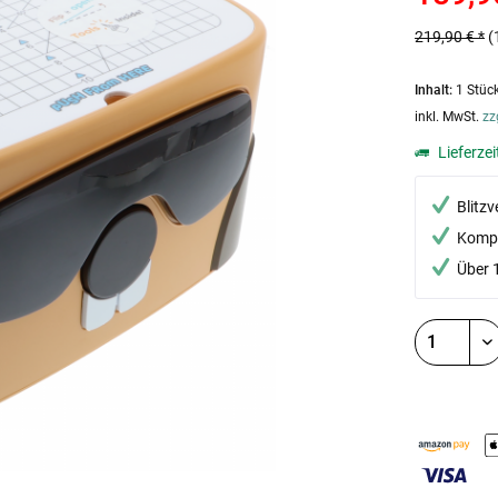
219,90 € *
(
Inhalt:
1 Stüc
inkl. MwSt.
zz
Lieferzei
Blitz
Kompe
Über 