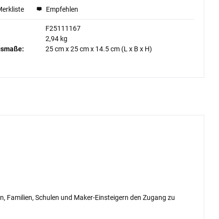
Merkliste
Empfehlen
F25111167
2,94 kg
gsmaße:
25 cm
x
25 cm
x
14.5 cm
(L x B x H)
rn, Familien, Schulen und Maker-Einsteigern den Zugang zu