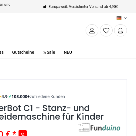
ten und
Europaweit: Versicherter Versand ab 4,90€
DE
es
Gutscheine
% Sale
NEU
4.9
|
108.000+
zufriedene Kunden
✔
rBot C1 - Stanz- und
eidemaschine für Kinder
0 € *