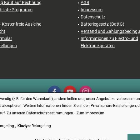
ng Kauf auf Rechnung
AGB
filiate Programm
Impressum
Datenschutz
– Kostenfreie Ausleihe
Batteriegesetz (BattG)
cht
Versand und Zahlungsbeding
rmular
Informationen zu Elektro- und
tellungen
Elektronikgeräten
endig (z.B. für den Warenkorb), andere helfen uns, unser Angebot zu verbessern und
e akzeptieren. Weitere Informationen finden Sie in den Privatsphäre-Einstellungen, 
auf.
Zu unseren Datenschutzbestimmungen.
Zum Impressum
Vertrag widerrufen
argeting ,
Klaviyo:
Retargeting
reise verstehen sich inkl. Mehrwertsteuer und
Versandkosten
, wenn nicht anders bes
Made with ❤️ by Funduino | © 2014 - 2026