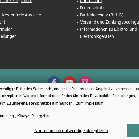
filiate Programm
Impressum
Datenschutz
– Kostenfreie Ausleihe
Batteriegesetz (BattG)
cht
Versand und Zahlungsbeding
rmular
Informationen zu Elektro- und
tellungen
Elektronikgeräten
endig (z.B. für den Warenkorb), andere helfen uns, unser Angebot zu verbessern und
e akzeptieren. Weitere Informationen finden Sie in den Privatsphäre-Einstellungen, 
auf.
Zu unseren Datenschutzbestimmungen.
Zum Impressum
Vertrag widerrufen
argeting ,
Klaviyo:
Retargeting
reise verstehen sich inkl. Mehrwertsteuer und
Versandkosten
, wenn nicht anders bes
Made with ❤️ by Funduino | © 2014 - 2026
Nur technisch notwendige akzeptieren