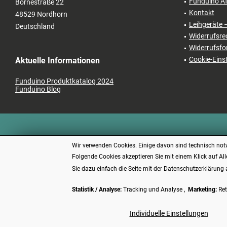
Funduino Af
Bornestraße 22
Kontakt
48529 Nordhorn
Leihgeräte 
Deutschland
Widerrufsre
Widerrufsfo
Cookie-Eins
Aktuelle Informationen
Funduino Produktkatalog 2024
Funduino Blog
Wir verwenden Cookies. Einige davon sind technisch notw
Folgende Cookies akzeptieren Sie mit einem Klick auf All
Sie dazu einfach die Seite mit der Datenschutzerklärung 
Statistik / Analyse:
Tracking und Analyse ,
Marketing:
Ret
* Alle P
Individuelle Einstellungen