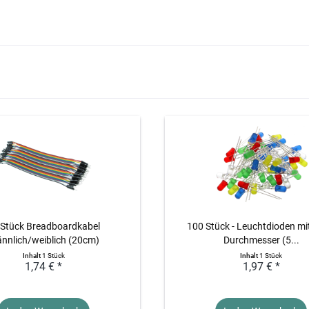
 Stück Breadboardkabel
100 Stück - Leuchtdioden m
nnlich/weiblich (20cm)
Durchmesser (5...
Inhalt
1 Stück
Inhalt
1 Stück
1,74 € *
1,97 € *