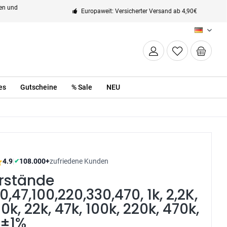
ten und
Europaweit: Versicherter Versand ab 4,90€
DE
es
Gutscheine
% Sale
NEU
4.9
|
108.000+
zufriedene Kunden
✔
rstände
20,47,100,220,330,470, 1k, 2,2K,
10k, 22k, 47k, 100k, 220k, 470k,
 ±1%