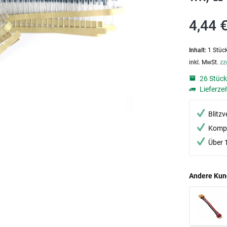
4,44 €
Inhalt:
1 Stüc
inkl. MwSt.
zz
26 Stück
Lieferzei
Blitz
Kompe
Über 
Andere Kun