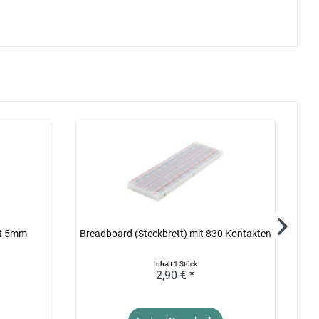
it 5mm
Breadboard (Steckbrett) mit 830 Kontakten
40 
Inhalt
1 Stück
2,90 € *