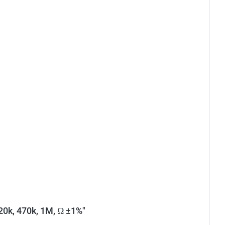
220k, 470k, 1M, Ω ±1%"