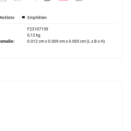
Merkliste
Empfehlen
F23107159
0,12 kg
gsmaße:
0.012 cm
x
0.009 cm
x
0.005 cm
(L x B x H)