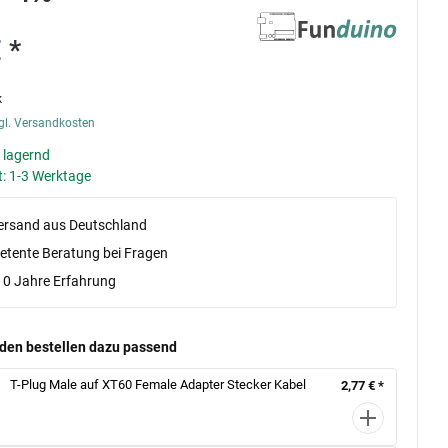
 *
k
gl. Versandkosten
 lagernd
t: 1-3 Werktage
versand aus Deutschland
tente Beratung bei Fragen
10 Jahre Erfahrung
den bestellen dazu passend
T-Plug Male auf XT60 Female Adapter Stecker Kabel
2,77 € *